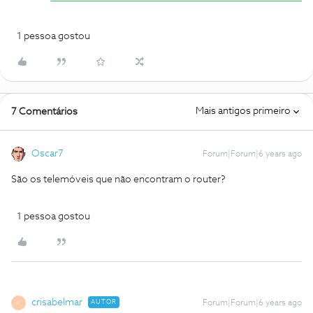
1 pessoa gostou
Mais antigos primeiro
7 Comentários
Oscar7
Forum|Forum|6 years ago
São os telemóveis que não encontram o router?
1 pessoa gostou
crisabelmar
AUTOR
Forum|Forum|6 years ago
C