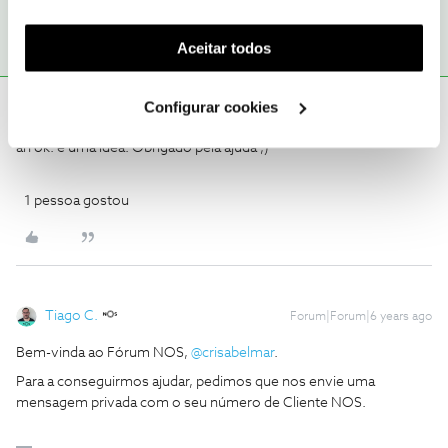
funcionalidade) e adaptar anúncios aos seus interesses
(cookies de publicidade personalizada). Pode gerir a
Aceitar todos
utilização dos cookies clicando em "
Configurar
Cookies
".
Configurar cookies
crisabelmar
AUTOR
Forum|Forum|6 years ago
C
ah ok. é uma idea. Obrigado pela ajuda ;)
1 pessoa gostou
Tiago C.
Forum|Forum|6 years ago
Bem-vinda ao Fórum NOS,
@crisabelmar
.
Para a conseguirmos ajudar, pedimos que nos envie uma
mensagem privada com o seu número de Cliente NOS.