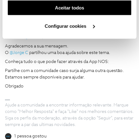
(cookies de publicidade personalizada). Pode gerir a
Aceitar todos
utilização dos cookies clicando em "
Configurar
Cookies
".
Configurar cookies
João H.
Forum|Forum|2 years ago
Boa tarde
@Santon
,
Agradecemos a sua mensagem.
O
@Jorge C
partilhou uma boa ajuda sobre este tema.
Conheça tudo o que pode fazer através da App NOS:
Partilhe com a comunidade caso surja alguma outra questão.
Estamos sempre disponíveis para ajudar.
Obrigado
Ajude a comunidade a encontrar informação relevante. Marque
como "Melhor Resposta" e faça "Like" nos melhores comentários.
Siga os perfis da moderação, através da opção "Seguir", para estar
sempre a par das ultimas novidades.
1 pessoa gostou