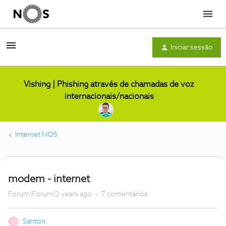
Menu
Iniciar sessão
Vishing | Phishing através de chamadas de voz
internacionais/nacionais
Internet NOS
modem - internet
Forum|Forum|2 years ago
7 comentários
Santon
S