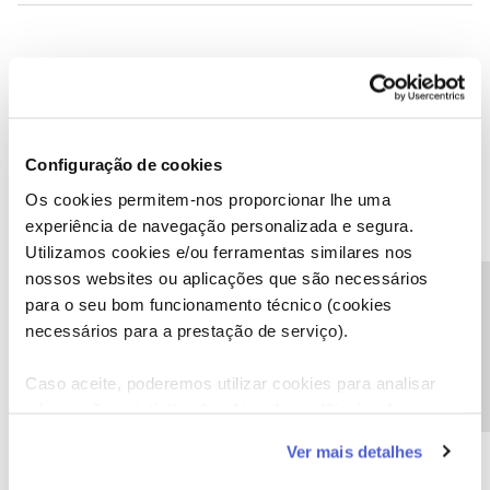
Santon
AUTOR
Forum|Forum|2 years ago
S
Apenas tenho serviço de net
Configuração de cookies
Os cookies permitem-nos proporcionar lhe uma
experiência de navegação personalizada e segura.
Utilizamos cookies e/ou ferramentas similares nos
Jorge C
Forum|Forum|2 years ago
nossos websites ou aplicações que são necessários
Precisa de ajuda?
Obrigado
para o seu bom funcionamento técnico (cookies
necessários para a prestação de serviço).
Ajude a comunidade do Fórum NOS com “Likes” e “Melhor
Caso aceite, poderemos utilizar cookies para analisar
Resposta” nas soluções mais úteis. Siga o perfil para acompanhar
informação estatística (cookies de analítica), adaptar
dicas, ajuda e novidades do Fórum NOS.
este serviço às suas preferências e apresentar-lhe
Ver mais detalhes
1 pessoa gostou
funcionalidades (cookies de personalização e
funcionalidade) e adaptar anúncios aos seus interesses