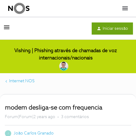
Menu
Iniciar sessão
Vishing | Phishing através de chamadas de voz
internacionais/nacionais
Internet NOS
modem desliga-se com frequencia
Forum|Forum|2 years ago
3 comentários
João Carlos Granado
J