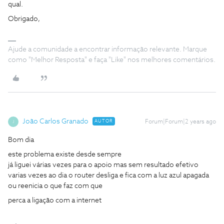
qual.
Obrigado,
Ajude a comunidade a encontrar informação relevante. Marque
como "Melhor Resposta" e faça "Like" nos melhores comentários.
João Carlos Granado
AUTOR
Forum|Forum|2 years ago
J
Bom dia
este problema existe desde sempre
já liguei várias vezes para o apoio mas sem resultado efetivo
varias vezes ao dia o router desliga e fica com a luz azul apagada
ou reenicia o que faz com que
perca a ligação com a internet