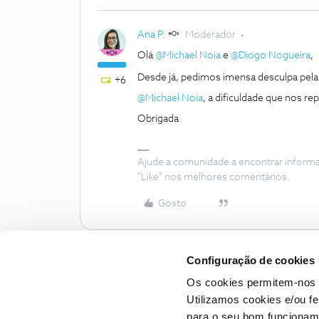
Ana P.
Moderador
Olá
@Michael Noia
e
@Diogo Nogueira
,
Desde já, pedimos imensa desculpa pel
+6
@Michael Noia
, a dificuldade que nos 
Obrigada
Ajude a comunidade a encontrar inform
"Like" nos melhores comentários.
Gosto
Configuração de cookies
Os cookies permitem-nos 
Utilizamos cookies e/ou f
para o seu bom funcioname