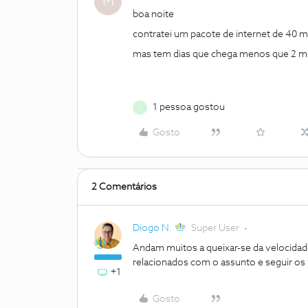
M
boa noite
contratei um pacote de internet de 40 m
mas tem dias que chega menos que 2 me
1 pessoa gostou
C
Gosto
2 Comentários
Diogo N.
Super User
Andam muitos a queixar-se da velocida
relacionados com o assunto e seguir o
+1
Gosto