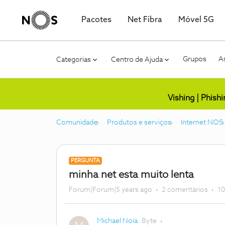
Pacotes
Net Fibra
Móvel 5G
Grupos
As
Categorias
Centro de Ajuda
Vishing | Phish
Comunidade
Produtos e serviços
Internet NOS
PERGUNTA
minha net esta muito lenta
Forum|Forum|5 years ago
2 comentários
10
Michael Noia
Byte