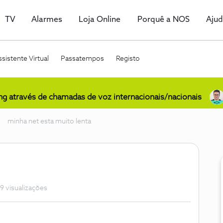
TV
Alarmes
Loja Online
Porquê a NOS
Aju
sistente Virtual
Passatempos
Registo
ing através de chamadas de voz internacionais/nacionais
minha net esta muito lenta
9 visualizações