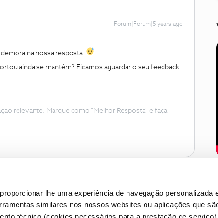
Forum|Forum|5 years ago
a demora na nossa resposta.
reportou ainda se mantém? Ficamos aguardar o seu feedback.
ação relevante. Marque como "Melhor Resposta" e faça
proporcionar lhe uma experiência de navegação personalizada e
erramentas similares nos nossos websites ou aplicações que sã
nto técnico (cookies necessários para a prestação de serviço)