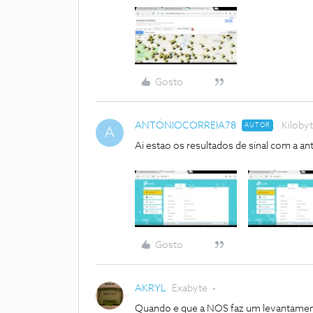
Gosto
ANTÓNIOCORREIA78
Kiloby
AUTOR
A
Ai estao os resultados de sinal com a an
Gosto
AKRYL
Exabyte
Quando e que a NOS faz um levantamento