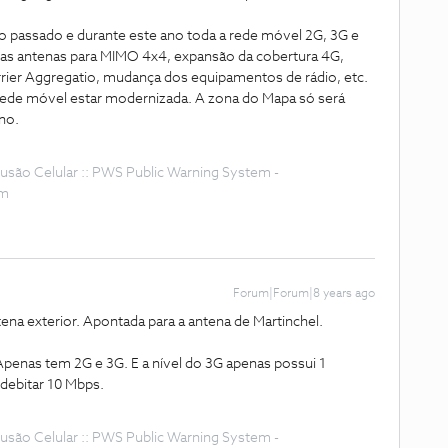
no passado e durante este ano toda a rede móvel 2G, 3G e
das antenas para MIMO 4x4, expansão da cobertura 4G,
ier Aggregatio, mudança dos equipamentos de rádio, etc.
a rede móvel estar modernizada. A zona do Mapa só será
no.
Difusão Celular :: PWS Public Warning System -
om
Forum|Forum|8 years ago
tena exterior. Apontada para a antena de Martinchel.
penas tem 2G e 3G. E a nível do 3G apenas possui 1
 debitar 10 Mbps.
Difusão Celular :: PWS Public Warning System -