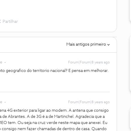
Partilhar
Mais antigos primeiro
te
Forum|Forum|8 years ago
 geografico do territorio nacional? E pensa em melhorar.
te
Forum|Forum|8 years ago
na 4G exterior para ligar ao modem. A antena que consigo
a de Abrantes. A de 3G é a de Martinchel. Agradecia que a
EO tem. Ou seja na cruz verde neste mapa que anexei. Eu
 consigo nem fazer chamadas de dentro de casa. Quando