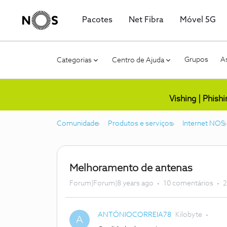
Pacotes
Net Fibra
Móvel 5G
Grupos
As
Categorias
Centro de Ajuda
Vishing | Phish
Comunidade
Produtos e serviços
Internet NOS
Melhoramento de antenas
Forum|Forum|8 years ago
10 comentários
2
ANTÓNIOCORREIA78
Kilobyte
A