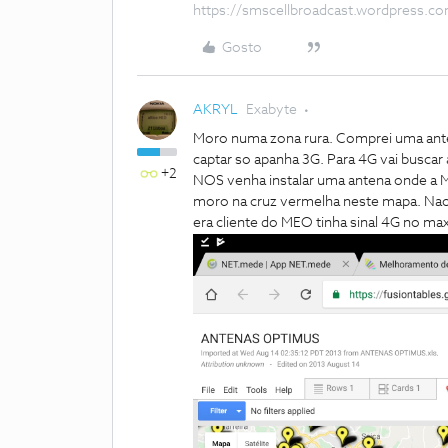
https://smscellbroadcast.wordpress.c
Gosto
AKRYL
Exabyte
Moro numa zona rura. Comprei uma ante
captar so apanha 3G. Para 4G vai buscar 
+2
NOS venha instalar uma antena onde a M
moro na cruz vermelha neste mapa. Nao
era cliente do MEO tinha sinal 4G no ma