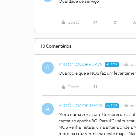
Qualidade de serviço
Gosto
10 Comentários
ANTÓNIOCORREIA78
Kiloby
AUTOR
A
Quando e que a NOS faz um levantamento
Gosto
ANTÓNIOCORREIA78
Kiloby
AUTOR
A
Moro numa zona rura. Comprei uma ante
captar so apanha 3G. Para 4G vai buscar 
NOS venha instalar uma antena onde a M
moro na cruz vermelha neste mapa. Nao