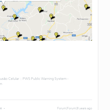
Difusão Celular :: PWS Public Warning System -
om
te
Forum|Forum|8 years ago