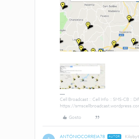
Cell Broadcast :: Cell Info :: SMS-CB :: 
https://smscellbroadcast.wordpress.c
Gosto
ANTÓNIOCORREIA78
Kiloby
AUTOR