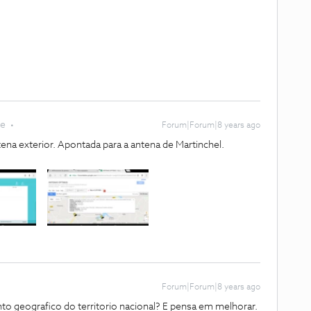
te
Forum|Forum|8 years ago
tena exterior. Apontada para a antena de Martinchel.
Forum|Forum|8 years ago
 geografico do territorio nacional? E pensa em melhorar.