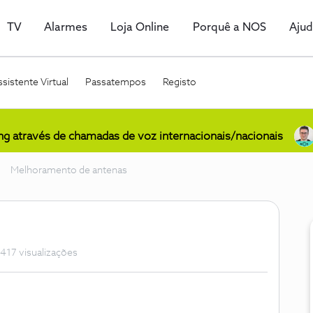
TV
Alarmes
Loja Online
Porquê a NOS
Aju
sistente Virtual
Passatempos
Registo
ing através de chamadas de voz internacionais/nacionais
Melhoramento de antenas
417 visualizações