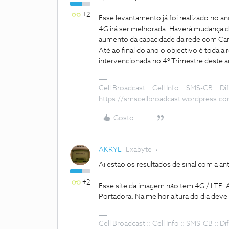
+2
Esse levantamento já foi realizado no a
4G irá ser melhorada. Haverá mudança 
aumento da capacidade da rede com Carr
Até ao final do ano o objectivo é toda 
intervencionada no 4º Trimestre deste a
Cell Broadcast :: Cell Info :: SMS-CB :: 
https://smscellbroadcast.wordpress.c
Gosto
AKRYL
Exabyte
Ai estao os resultados de sinal com a an
+2
Esse site da imagem não tem 4G / LTE. A
Portadora. Na melhor altura do dia deve
Cell Broadcast :: Cell Info :: SMS-CB :: 