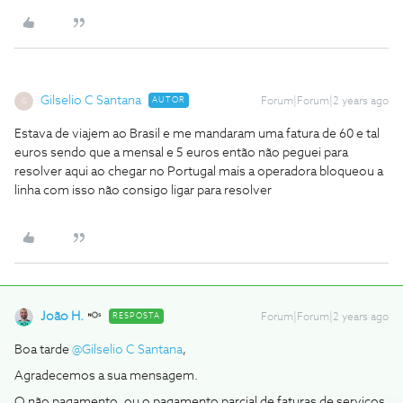
Gilselio C Santana
AUTOR
Forum|Forum|2 years ago
G
Estava de viajem ao Brasil e me mandaram uma fatura de 60 e tal
euros sendo que a mensal e 5 euros então não peguei para
resolver aqui ao chegar no Portugal mais a operadora bloqueou a
linha com isso não consigo ligar para resolver
João H.
RESPOSTA
Forum|Forum|2 years ago
Boa tarde
@Gilselio C Santana
,
Agradecemos a sua mensagem.
O não pagamento, ou o pagamento parcial de faturas de serviços