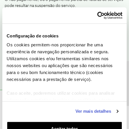
pode resultar na suspensão do serviço.
De forma a reativar o mesmo apenas é necessário que liquide o
valor em aberto.
Obrigado
Configuração de cookies
Os cookies permitem-nos proporcionar lhe uma
Ajude a comunidade a encontrar informação relevante. Marque
experiência de navegação personalizada e segura.
como "Melhor Resposta" e faça "Like" nos melhores comentários.
Utilizamos cookies e/ou ferramentas similares nos
Siga os perfis da moderação, através da opção "Seguir", para estar
sempre a par das ultimas novidades.
nossos websites ou aplicações que são necessários
Precisa de ajuda?
para o seu bom funcionamento técnico (cookies
necessários para a prestação de serviço).
Caso aceite, poderemos utilizar cookies para analisar
informação estatística (cookies de analítica), adaptar
Gilselio C Santana
AUTOR
Forum|Forum|2 years ago
G
este serviço às suas preferências e apresentar-lhe
Fiz o pagamento porém ainda continua sem sinal
Ver mais detalhes
funcionalidades (cookies de personalização e
funcionalidade) e adaptar anúncios aos seus interesses
(cookies de publicidade personalizada). Pode gerir a
Aceitar todos