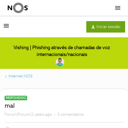
Menu
Iniciar sessão
Vishing | Phishing através de chamadas de voz
internacionais/nacionais
Internet NOS
RESPONDIDO
mal
Forum|Forum|2 years ago
5 comentários