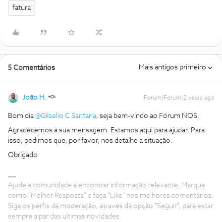
fatura
Mais antigos primeiro
5 Comentários
João H.
Forum|Forum|2 years ago
Bom dia
@Gilselio C Santana
, seja bem-vindo ao Fórum NOS.
Agradecemos a sua mensagem. Estamos aqui para ajudar. Para
isso, pedimos que, por favor, nos detalhe a situação.
Obrigado
Ajude a comunidade a encontrar informação relevante. Marque
como "Melhor Resposta" e faça "Like" nos melhores comentários.
Siga os perfis da moderação, através da opção "Seguir", para estar
sempre a par das ultimas novidades.