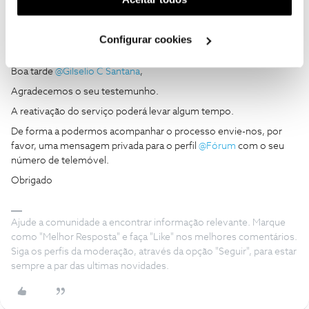
utilização dos cookies clicando em "
Configurar
Cookies
".
Configurar cookies
João H.
Forum|Forum|2 years ago
Boa tarde
@Gilselio C Santana
,
Agradecemos o seu testemunho.
A reativação do serviço poderá levar algum tempo.
De forma a podermos acompanhar o processo envie-nos, por
favor, uma mensagem privada para o perfil
@Fórum
com o seu
número de telemóvel.
Obrigado
Ajude a comunidade a encontrar informação relevante. Marque
como "Melhor Resposta" e faça "Like" nos melhores comentários.
Siga os perfis da moderação, através da opção "Seguir", para estar
sempre a par das ultimas novidades.