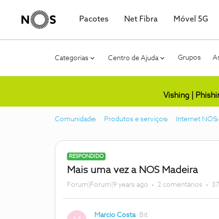
Pacotes
Net Fibra
Móvel 5G
Grupos
As
Categorias
Centro de Ajuda
Vishing | Phish
Comunidade
Produtos e serviços
Internet NOS
RESPONDIDO
Mais uma vez a NOS Madeira
Forum|Forum|9 years ago
2 comentários
37
Marcio Costa
Bit