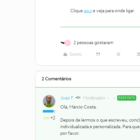
Clique
aqui
e veja para onde ligar.
2 pessoas gostaram
M
Gosto
2 Comentários
Joao F.
Moderador
RESPOSTA
Olá, Márcio Costa.
+2
Depois de lermos o que escreveu, conc
individualizada e personalizada. Para q
por favor.