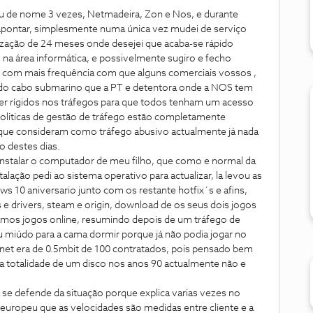
u de nome 3 vezes, Netmadeira, Zon e Nos, e durante
apontar, simplesmente numa única vez mudei de serviço
lização de 24 meses onde desejei que acaba-se rápido
a área informática, e possivelmente sugiro e fecho
 com mais frequência com que alguns comerciais vossos ,
 do cabo submarino que a PT e detentora onde a NOS tem
ser rígidos nos tráfegos para que todos tenham um acesso
politicas de gestão de tráfego estão completamente
o que consideram como tráfego abusivo actualmente já nada
 destes dias.
instalar o computador de meu filho, que como e normal da
alação pedi ao sistema operativo para actualizar, la levou as
s 10 aniversario junto com os restante hotfix´s e afins,
 e drivers, steam e origin, download de os seus dois jogos
ramos jogos online, resumindo depois de um tráfego de
miúdo para a cama dormir porque já não podia jogar no
rnet era de 0.5mbit de 100 contratados, pois pensado bem
a totalidade de um disco nos anos 90 actualmente não e
se defende da situação porque explica varias vezes no
uropeu que as velocidades são medidas entre cliente e a