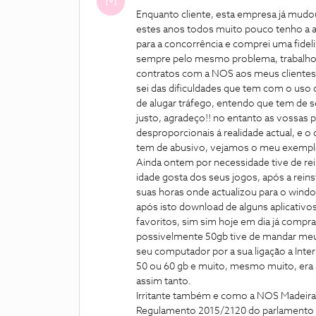
M
Enquanto cliente, esta empresa já mudo
estes anos todos muito pouco tenho a 
para a concorrência e comprei uma fide
sempre pelo mesmo problema, trabalho n
contratos com a NOS aos meus clientes
sei das dificuldades que tem com o uso
de alugar tráfego, entendo que tem de 
justo, agradeço!! no entanto as vossas 
desproporcionais á realidade actual, e 
tem de abusivo, vejamos o meu exemplo
Ainda ontem por necessidade tive de re
idade gosta dos seus jogos, após a reinst
suas horas onde actualizou para o window
após isto download de alguns aplicativos
favoritos, sim sim hoje em dia já comp
possivelmente 50gb tive de mandar meu 
seu computador por a sua ligação a Inte
50 ou 60 gb e muito, mesmo muito, era 
assim tanto.
Irritante também e como a NOS Madeira 
Regulamento 2015/2120 do parlamento e