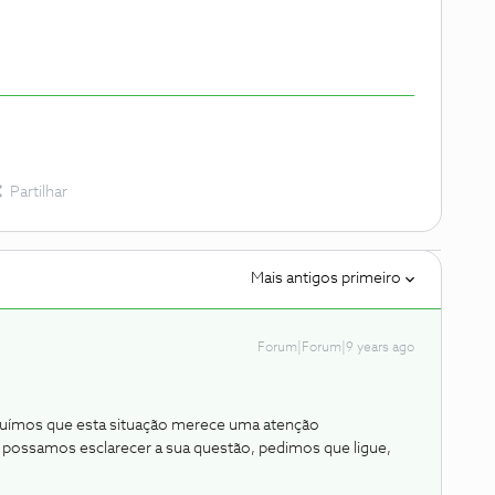
Partilhar
Mais antigos primeiro
Forum|Forum|9 years ago
luímos que esta situação merece uma atenção
ue possamos esclarecer a sua questão, pedimos que ligue,