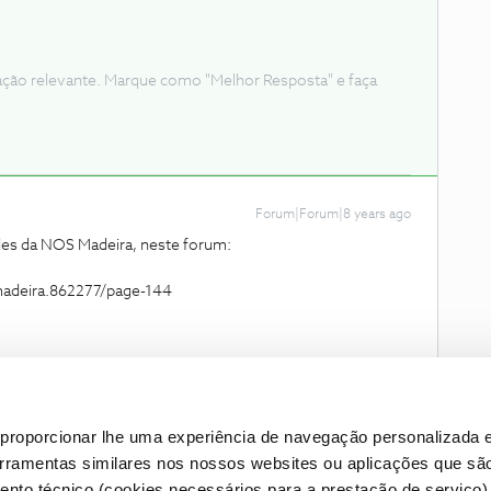
ação relevante. Marque como "Melhor Resposta" e faça
Forum|Forum|8 years ago
ades da NOS Madeira, neste forum:
madeira.862277/page-144
proporcionar lhe uma experiência de navegação personalizada e
erramentas similares nos nossos websites ou aplicações que sã
nto técnico (cookies necessários para a prestação de serviço)