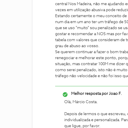
central Nos Madeira, não me ajudando em
vezes em utilização abusiva pode reduzir
Estando certamente o meu conceito de 
num dia em um ano ter um tráfego de 50
que se uso "muito" sou penalizado se us
gostar e recomendar a NOS mas por favo
tabela com valores que consideram de t
grau de abuso ao vosso.
Se querem continuar a fazer o bom traba
renegociar e melhorar este ponto, porq
situação, mas contratar 100M me dizer 
como serei penalizado, isto não é muit
tráfego não velocidade e não foi isso que
Melhor resposta por
Joao F.
Olá, Márcio Costa.
Depois de lermos o que escreveu,
individualizada e personalizada. P
que ligue, por favor.