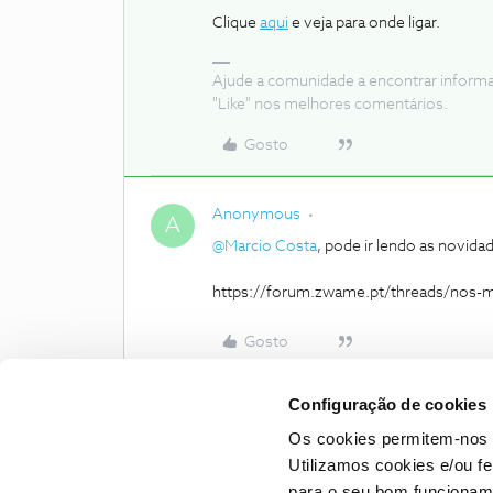
Clique
aqui
e veja para onde ligar.
Ajude a comunidade a encontrar inform
"Like" nos melhores comentários.
Gosto
Anonymous
A
@Marcio Costa
, pode ir lendo as novid
https://forum.zwame.pt/threads/nos-
Gosto
Configuração de cookies
Os cookies permitem-nos 
Utilizamos cookies e/ou f
para o seu bom funcioname