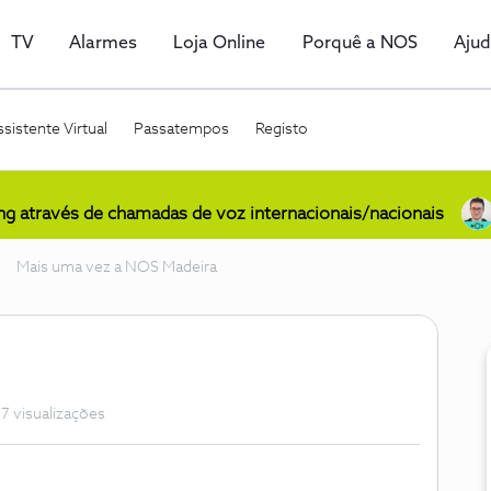
TV
Alarmes
Loja Online
Porquê a NOS
Aju
sistente Virtual
Passatempos
Registo
ing através de chamadas de voz internacionais/nacionais
Mais uma vez a NOS Madeira
7 visualizações