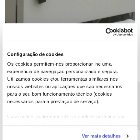
Configuração de cookies
Os cookies permitem-nos proporcionar lhe uma
experiência de navegação personalizada e segura.
Utilizamos cookies e/ou ferramentas similares nos
nossos websites ou aplicações que são necessários
Precisa de ajuda?
para o seu bom funcionamento técnico (cookies
necessários para a prestação de serviço).
C24XXXX201
Forum|Forum|6 years ago
C
Caso aceite, poderemos utilizar cookies para analisar
Caso se trate de uma torre recente a mesma podera ainda nao
informação estatística (cookies de analítica), adaptar
estar em operaçao normal.
este serviço às suas preferências e apresentar-lhe
Ver mais detalhes
Tente verificar a cobertura na sua zona usando aplicaçoes
funcionalidades (cookies de personalização e