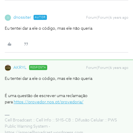
dnossiter
AUTOR
Forum|Forum|6 years ago
D
Eu tentei dar a ele o código, mas ele não queria
AKRYL
RESPOSTA
Forum|Forum|6 years ago
Eu tentei dar a ele o código, mas ele não queria
É uma questão de escrever uma reclamação
para
https://provedor.nos.pt/provedoria/
Cell Broadcast :: Cell Info :: SMS-CB :: Difusão Celular :: PWS
Public Warning System -
https://smscellbroadcast.wordpress.com