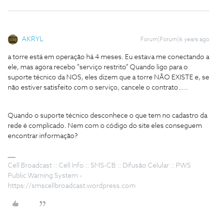
AKRYL
Forum|Forum|6 years ago
a torre está em operação há 4 meses. Eu estava me conectando a
ele, mas agora recebo "serviço restrito" Quando ligo para o
suporte técnico da NOS, eles dizem que a torre NÃO EXISTE e, se
não estiver satisfeito com o serviço, cancele o contrato…..
Quando o suporte técnico desconhece o que tem no cadastro da
rede é complicado. Nem com o código do site eles conseguem
encontrar informação?
Cell Broadcast :: Cell Info :: SMS-CB :: Difusão Celular :: PWS
Public Warning System -
https://smscellbroadcast.wordpress.com