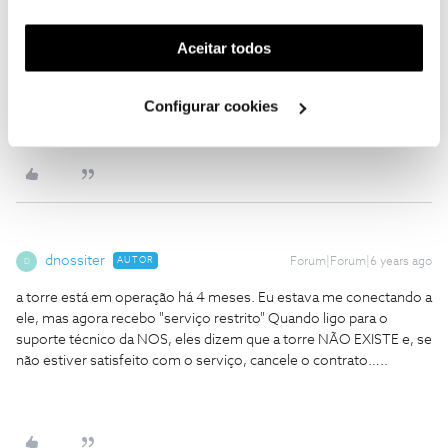
gratuitas como p.ex.
Network Cell Info
funcionalidade) e adaptar anúncios aos seus interesses
(cookies de publicidade personalizada). Pode gerir a
Aceitar todos
utilização dos cookies clicando em "
Configurar
Ser cliente NOS pode não ser fácil, mas a cada obstáculo
Cookies
".
superado ganha-se força para seguir em frente. Respeito por
Configurar cookies
quem se propõem ajudar sem nada em troca... nem mesmo um
obrigado;)
dnossiter
AUTOR
Forum|Forum|6 years ago
D
a torre está em operação há 4 meses. Eu estava me conectando a
ele, mas agora recebo "serviço restrito" Quando ligo para o
suporte técnico da NOS, eles dizem que a torre NÃO EXISTE e, se
não estiver satisfeito com o serviço, cancele o contrato…..