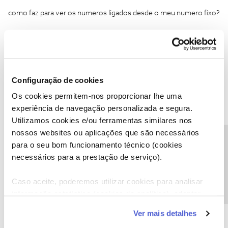
como faz para ver os numeros ligados desde o meu numero fixo?
Configuração de cookies
Jose Rodrigues
Forum|Forum|6 years ago
Os cookies permitem-nos proporcionar lhe uma
como faz para ver os numeros ligados desde o meu numero fixo?
experiência de navegação personalizada e segura.
Na sua Área de Cliente em Telefone/detalhe de Comunicações
Utilizamos cookies e/ou ferramentas similares nos
nossos websites ou aplicações que são necessários
Precisa de ajuda?
para o seu bom funcionamento técnico (cookies
2 pessoas gostaram
C
necessários para a prestação de serviço).
Caso aceite, poderemos utilizar cookies para analisar
informação estatística (cookies de analítica), adaptar
CésarVIP
Forum|Forum|6 years ago
este serviço às suas preferências e apresentar-lhe
C
Ver mais detalhes
funcionalidades (cookies de personalização e
Muito obrigado José Rodrigues... ajuda -me muito