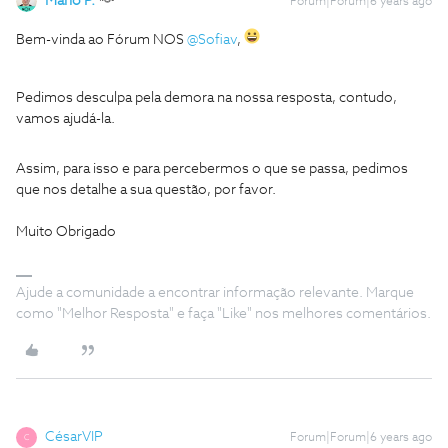
Mário P.
Forum|Forum|6 years ago
Bem-vinda ao Fórum NOS
@Sofiav
,
Pedimos desculpa pela demora na nossa resposta, contudo,
vamos ajudá-la.
Assim, para isso e para percebermos o que se passa, pedimos
que nos detalhe a sua questão, por favor.
Muito Obrigado
Ajude a comunidade a encontrar informação relevante. Marque
como "Melhor Resposta" e faça "Like" nos melhores comentários.
CésarVIP
Forum|Forum|6 years ago
C