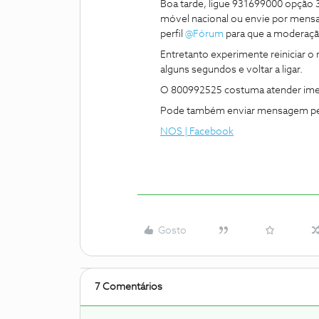
Boa tarde, ligue 931699000 opção 
móvel nacional ou envie por mensa
perfil
@Fórum
para que a moderaçã
Entretanto experimente reiniciar o r
alguns segundos e voltar a ligar.
O 800992525 costuma atender ime
Pode também enviar mensagem pel
NOS | Facebook
Gosto
7 Comentários