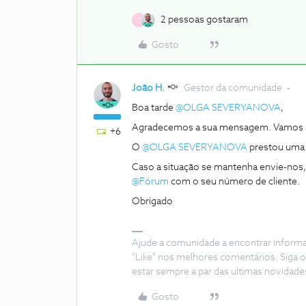
2 pessoas gostaram
O
Gosto
João H.
Gestor da comunidade
Boa tarde
@OLGA SEVERYANOVA
,
Agradecemos a sua mensagem. Vamos a
+6
O
@OLGA SEVERYANOVA
prestou uma 
Caso a situação se mantenha envie-nos,
@Fórum
com o seu número de cliente.
Obrigado
Ajude a comunidade a encontrar inform
"Like" nos melhores comentários. Siga o
estar sempre a par das ultimas novidade
Gosto