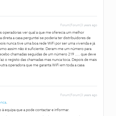
Forum|Forum|3 years ago
 as operadoras ver qual a que me oferecia um melhor
direta a casa perguntei se poderia ter distribuidores de
pois nunca tive uma boa rede WiFi por ser uma vivenda e já
esmo assim não é suficiente. Deram-me um número para
 recebo chamadas seguidas de um número 219 ….. que deve
 faz o registo das chamadas mas nunca toca. Depois de mais
outra operadora que me garanta WiFi em toda a casa
Forum|Forum|3 years ago
onca
.
 à equipa que a pode contactar e informar.