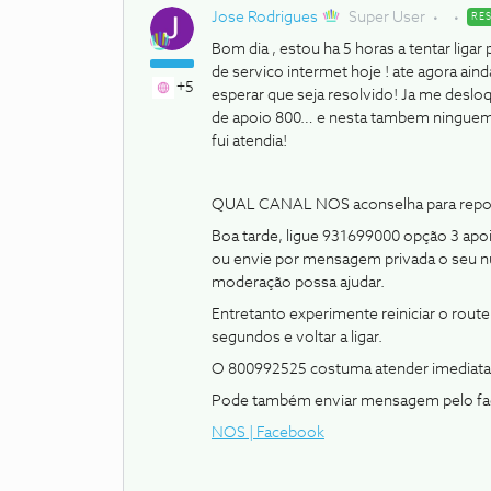
Jose Rodrigues
Super User
RE
Bom dia , estou ha 5 horas a tentar ligar 
de servico intermet hoje ! ate agora ain
+5
esperar que seja resolvido! Ja me deslo
de apoio 800… e nesta tambem ninguem at
fui atendia!
QUAL CANAL NOS aconselha para reporta
Boa tarde, ligue 931699000 opção 3 apo
ou envie por mensagem privada o seu nu
moderação possa ajudar.
Entretanto experimente reiniciar o router
segundos e voltar a ligar.
O 800992525 costuma atender imediat
Pode também enviar mensagem pelo fac
NOS | Facebook