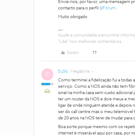
Envie-nos, por favor, uma mensagem pr
contacto para o perfil
@Fórum
.
Muito obrigado
Ajude a comunidade a encontrar inform
"Like" nos melhores comentários.
Gosto
EuSó
Megabyte
E
Como terminei a fidelização fui a todas
serviço. Como a NOS ainda não tem fibra 
sinal na minha casa sem custo adicional 
ter um router da NOS e dois meus e m
ligar de onde ninguém atende e depois
ser do call centre mas o meu telemóvel
de 20 anos na NOS terei de mudar para 
Boa sorte porque mesmo com os repetido
internet é miserável aqui por casa, por