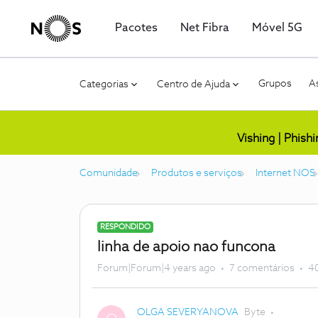
Pacotes
Net Fibra
Móvel 5G
Grupos
As
Categorias
Centro de Ajuda
Vishing | Phish
Comunidade
Produtos e serviços
Internet NOS
RESPONDIDO
linha de apoio nao funcona
Forum|Forum|4 years ago
7 comentários
40
OLGA SEVERYANOVA
Byte