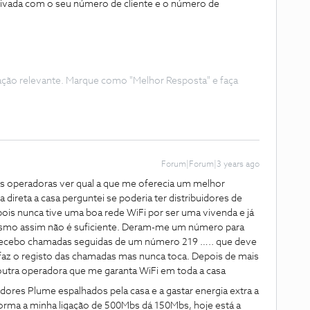
ivada com o seu número de cliente e o número de
ação relevante. Marque como "Melhor Resposta" e faça
Forum|Forum|3 years ago
 as operadoras ver qual a que me oferecia um melhor
direta a casa perguntei se poderia ter distribuidores de
pois nunca tive uma boa rede WiFi por ser uma vivenda e já
esmo assim não é suficiente. Deram-me um número para
 recebo chamadas seguidas de um número 219 ….. que deve
 faz o registo das chamadas mas nunca toca. Depois de mais
outra operadora que me garanta WiFi em toda a casa
res Plume espalhados pela casa e a gastar energia extra a
 norma a minha ligação de 500Mbs dá 150Mbs, hoje está a