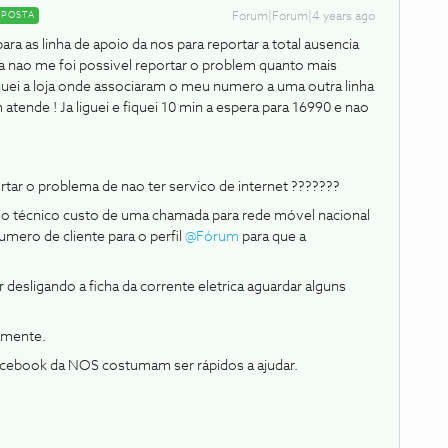
SPOSTA
Forum|Forum|4 years ago
para as linha de apoio da nos para reportar a total ausencia
da nao me foi possivel reportar o problem quanto mais
quei a loja onde associaram o meu numero a uma outra linha
ende ! Ja liguei e fiquei 10 min a espera para 16990 e nao
r o problema de nao ter servico de internet ???????
io técnico custo de uma chamada para rede móvel nacional
mero de cliente para o perfil
@Fórum
para que a
 desligando a ficha da corrente eletrica aguardar alguns
amente.
ebook da NOS costumam ser rápidos a ajudar.