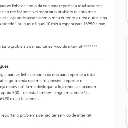
para as linha de apoio da nos para reportar a total ausencia
da nao me foi possivel reportar o problem quanto mais
quei a loja onde associaram o meu numero a uma outra linha
ende ! Ja liguei e fiquei 10 min a espera para 16990 e nao
r o problema de nao ter servico de internet ???????
igues
igar para as linha de apoio da nos para reportar a total
 ate agora ainda nao me foi possivel reportar o
ja resolvido! Ja me desloquei a loja onde associaram
e apoio 800… e nesta tambem ninguem atende ! Ja
 16990 e nao fui atendia!
portar o problema de nao ter servico de internet