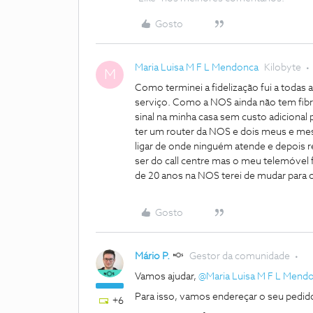
Gosto
Maria Luisa M F L Mendonca
Kilobyte
M
Como terminei a fidelização fui a todas
serviço. Como a NOS ainda não tem fibra 
sinal na minha casa sem custo adicional 
ter um router da NOS e dois meus e m
ligar de onde ninguém atende e depois
ser do call centre mas o meu telemóvel
de 20 anos na NOS terei de mudar para 
Gosto
Mário P.
Gestor da comunidade
Vamos ajudar,
@Maria Luisa M F L Mend
Para isso, vamos endereçar o seu pedido
+6