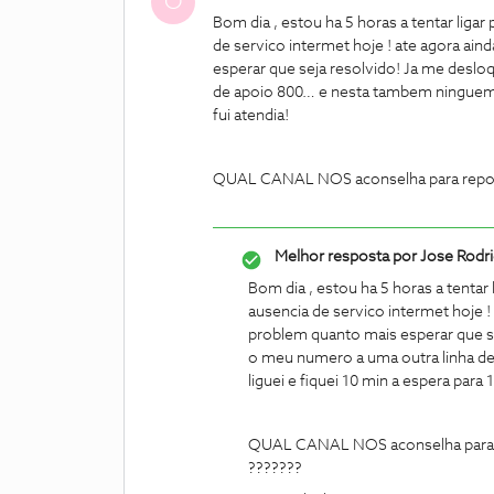
O
Bom dia , estou ha 5 horas a tentar ligar 
de servico intermet hoje ! ate agora ain
esperar que seja resolvido! Ja me deslo
de apoio 800… e nesta tambem ninguem at
fui atendia!
QUAL CANAL NOS aconselha para reporta
Melhor resposta por
Jose Rodr
Bom dia , estou ha 5 horas a tentar l
ausencia de servico intermet hoje !
problem quanto mais esperar que se
o meu numero a uma outra linha d
liguei e fiquei 10 min a espera para
QUAL CANAL NOS aconselha para re
???????