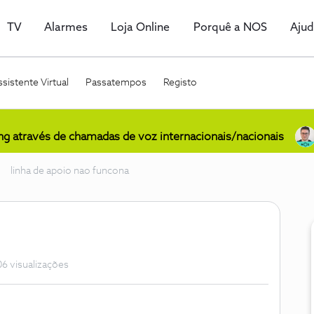
TV
Alarmes
Loja Online
Porquê a NOS
Aju
sistente Virtual
Passatempos
Registo
ing através de chamadas de voz internacionais/nacionais
linha de apoio nao funcona
6 visualizações