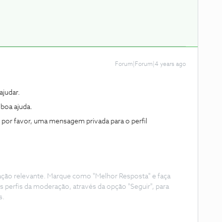
Forum|Forum|4 years ago
judar.
boa ajuda.
 por favor, uma mensagem privada para o perfil
ação relevante. Marque como "Melhor Resposta" e faça
s perfis da moderação, através da opção "Seguir", para
s.