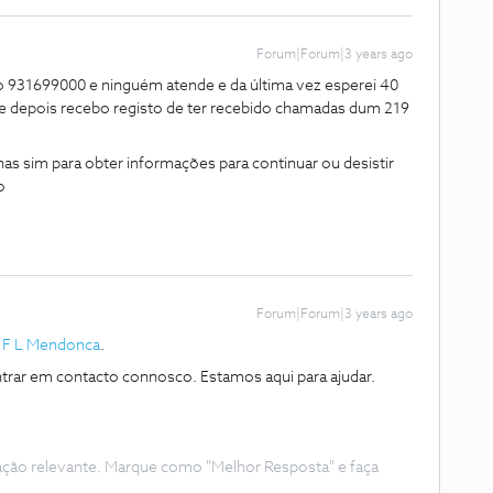
Forum|Forum|3 years ago
ero 931699000 e ninguém atende e da última vez esperei 40
e depois recebo registo de ter recebido chamadas dum 219
s sim para obter informações para continuar ou desistir
ao
Forum|Forum|3 years ago
M F L Mendonca
.
trar em contacto connosco. Estamos aqui para ajudar.
ação relevante. Marque como "Melhor Resposta" e faça