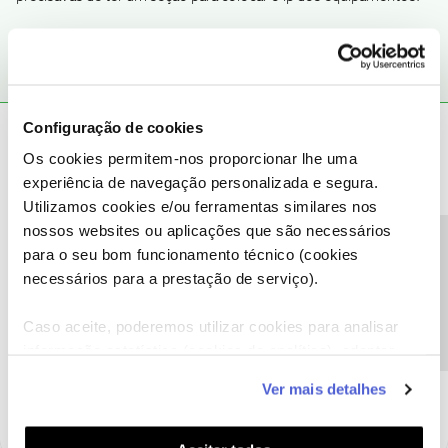
Configuração de cookies
Hugo Miguel da Mota Fernandes
AUTOR
H
Os cookies permitem-nos proporcionar lhe uma
Forum|Forum|6 years ago
experiência de navegação personalizada e segura.
Consegue-se saber quem está a utilizar a internet?
Utilizamos cookies e/ou ferramentas similares nos
nossos websites ou aplicações que são necessários
Precisa de ajuda?
para o seu bom funcionamento técnico (cookies
necessários para a prestação de serviço).
oTonyStark
Forum|Forum|6 years ago
Caso aceite, poderemos utilizar cookies para analisar
informação estatística (cookies de analítica), adaptar
Olá, já acedeu à página interna? penso que consegue ver quem
este serviço às suas preferências e apresentar-lhe
está ligado, ainda que sendo hotspot.
Ver mais detalhes
funcionalidades (cookies de personalização e
funcionalidade) e adaptar anúncios aos seus interesses
(cookies de publicidade personalizada). Pode gerir a