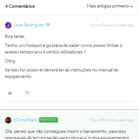
Mais antigos primeiro
4 Comentários
Jose Rodrigues
Forum|Forum|6 years ago
Boa tarde,
Tenho um hotspot e gostaria de saber como posso limitar o
acesso temporario a certos utilizadores ?
Obrg
Se isso for possível deverá ter as instruções no manual do
equipamento.
oTonyStark
RESPOSTA
Forum|Forum|6 years ago
Olá, penso que não consegues inserir o barramento, para isso
precisavas de ter um seção para colocar o ip dos equipamentos.