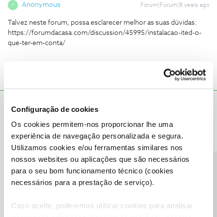
Anonymous
Forum|Forum|8 years ago
A
Talvez neste forum, possa esclarecer melhor as suas dúvidas:
https://forumdacasa.com/discussion/45995/instalacao-ited-o-
que-ter-em-conta/
C24XXXX201
RESPOSTA
Forum|Forum|8 years ago
C
Configuração de cookies
CONSTITUIÇÃO E REQUISITOS DO RC-PC (Repartidor de Cliente
Os cookies permitem-nos proporcionar lhe uma
- Pares de Cobre)
experiência de navegação personalizada e segura.
● é constituído por dois painéis de ligação: o primário, onde
Utilizamos cookies e/ou ferramentas similares nos
termina o cabo que chega de montante e o secundário, onde
nossos websites ou aplicações que são necessários
terminam os cabos provenientes das TT em pares de cobre;
Precisa de ajuda?
para o seu bom funcionamento técnico (cookies
● possibilita a distribuição do serviço telefónico fixo de 2
necessários para a prestação de serviço).
operadores, ou 2 serviços distintos;
● possibilita o estabelecimento de uma rede local com base em
equipamentos ativos (modem DSL, router, switch).
Caso aceite, poderemos utilizar cookies para analisar