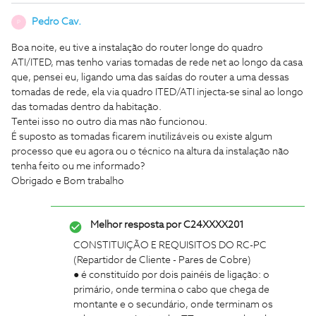
Pedro Cav.
P
Boa noite, eu tive a instalação do router longe do quadro
ATI/ITED, mas tenho varias tomadas de rede net ao longo da casa
que, pensei eu, ligando uma das saídas do router a uma dessas
tomadas de rede, ela via quadro ITED/ATI injecta-se sinal ao longo
das tomadas dentro da habitação.
Tentei isso no outro dia mas não funcionou.
É suposto as tomadas ficarem inutilizáveis ou existe algum
processo que eu agora ou o técnico na altura da instalação não
tenha feito ou me informado?
Obrigado e Bom trabalho
Melhor resposta por
C24XXXX201
CONSTITUIÇÃO E REQUISITOS DO RC-PC
(Repartidor de Cliente - Pares de Cobre)
● é constituído por dois painéis de ligação: o
primário, onde termina o cabo que chega de
montante e o secundário, onde terminam os