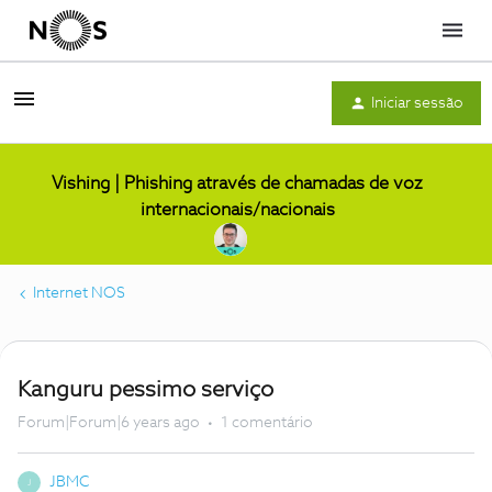
Menu
Iniciar sessão
Vishing | Phishing através de chamadas de voz
internacionais/nacionais
Internet NOS
Kanguru pessimo serviço
Forum|Forum|6 years ago
1 comentário
JBMC
J