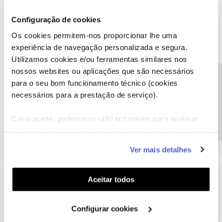
Ana P.
Forum|Forum|5 years ago
Configuração de cookies
Olá
@jjgouveia
,
Os cookies permitem-nos proporcionar lhe uma
Será necessário solicitar um novo cartão, sendo que o cartão já se
experiência de navegação personalizada e segura.
encontra inativo.
Utilizamos cookies e/ou ferramentas similares nos
Obrigada
nossos websites ou aplicações que são necessários
Precisa de ajuda?
para o seu bom funcionamento técnico (cookies
necessários para a prestação de serviço).
Ajude a comunidade a encontrar informação relevante. Marque
como "Melhor Resposta" e faça "Like" nos melhores comentários.
Caso aceite, poderemos utilizar cookies para analisar
informação estatística (cookies de analítica), adaptar
este serviço às suas preferências e apresentar-lhe
Ver mais detalhes
funcionalidades (cookies de personalização e
funcionalidade) e adaptar anúncios aos seus interesses
(cookies de publicidade personalizada). Pode gerir a
Aceitar todos
utilização dos cookies clicando em "
Configurar
Cookies
".
Configurar cookies