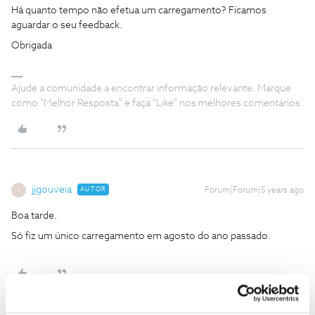
Há quanto tempo não efetua um carregamento? Ficamos
aguardar o seu feedback.
Obrigada
Ajude a comunidade a encontrar informação relevante. Marque
como "Melhor Resposta" e faça "Like" nos melhores comentários.
jjgouveia
AUTOR
Forum|Forum|5 years ago
J
Boa tarde.
Só fiz um único carregamento em agosto do ano passado.