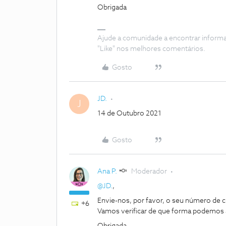
Obrigada
Ajude a comunidade a encontrar inform
"Like" nos melhores comentários.
Gosto
JD.
J
14 de Outubro 2021
Gosto
Ana P.
Moderador
@JD.
,
Envie-nos, por favor, o seu número de c
+6
Vamos verificar de que forma podemos 