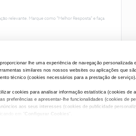
ação relevante. Marque como "Melhor Resposta" e faça
proporcionar lhe uma experiência de navegação personalizada e
erramentas similares nos nossos websites ou aplicações que sã
nto técnico (cookies necessários para a prestação de serviço)
lizar cookies para analisar informação estatística (cookies de an
as preferências e apresentar-lhe funcionalidades (cookies de p
Condições do Fórum NOS
Accessibility statement
anúncios aos seus interesses (cookies de publicidade personaliz
licando em "
Configurar Cookies
".
RIVACIDADE
CONFIGURAR COOKIES
QUALIDADE DE SERVIÇO