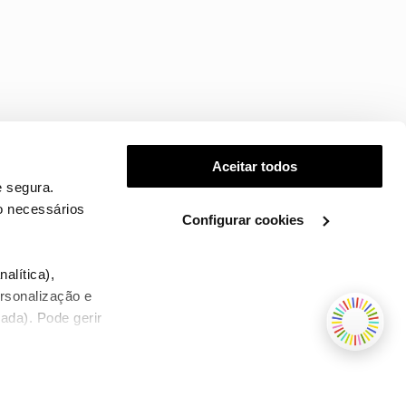
Aceitar todos
 segura.
o necessários
Configurar cookies
.
alítica),
ersonalização e
ada). Pode gerir
TERMOS E CONDIÇÕES
WHOLESALE