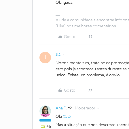
Obrigada
Ajude a comunidade a encontrar inform
"Like" nos melhores comentários.
Gosto
JD.
J
Normalmente sim, trata-se da promoçã
erro pois já aconteceu antes durante as
único. Existe um problema, é obvio.
Gosto
Ana P.
Moderador
Olá
@JD.
,
Mas a situação que nos descreveu aco
+6