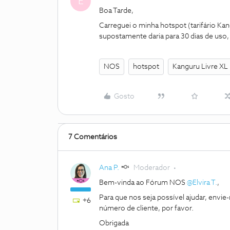
E
Boa Tarde,
Carreguei o minha hotspot (tarifário Ka
supostamente daria para 30 dias de uso,
NOS
hotspot
Kanguru Livre XL
Gosto
7 Comentários
Ana P.
Moderador
Bem-vinda ao Fórum NOS
@Elvira T.
,
Para que nos seja possível ajudar, env
+6
número de cliente, por favor.
Obrigada