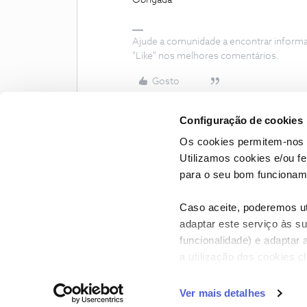
Obrigada
Ajude a comunidade a encontrar inform
"Like" nos melhores comentários.
Gosto
Configuração de cookies
Os cookies permitem-nos 
Utilizamos cookies e/ou f
para o seu bom funcioname
Caso aceite, poderemos uti
adaptar este serviço às su
funcionalidade) e adaptar 
a utilização dos cookies c
CONTACTOS
POLÍTICA DE P
Ver mais detalhes