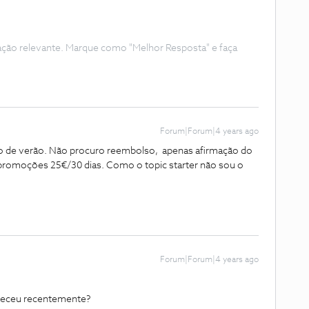
ação relevante. Marque como "Melhor Resposta" e faça
Forum|Forum|4 years ago
o de verão. Não procuro reembolso, apenas afirmação do
 promoções 25€/30 dias. Como o topic starter não sou o
Forum|Forum|4 years ago
nteceu recentemente?