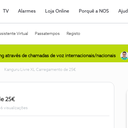
TV
Alarmes
Loja Online
Porquê a NOS
Aju
sistente Virtual
Passatempos
Registo
ing através de chamadas de voz internacionais/nacionais
Kanguru Livre XL Carregamento de 25€
de 25€
6 visualizações