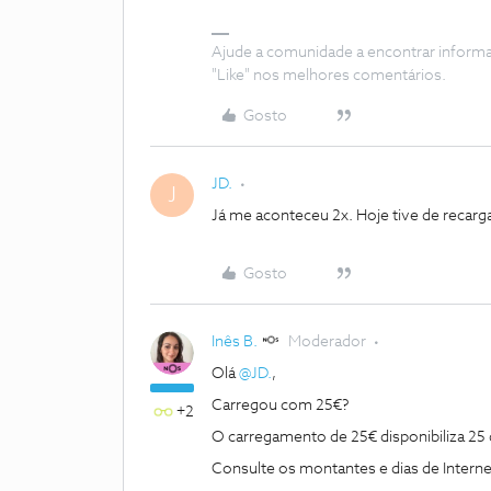
Ajude a comunidade a encontrar inform
"Like" nos melhores comentários.
Gosto
JD.
J
Já me aconteceu 2x. Hoje tive de recarga
Gosto
Inês B.
Moderador
Olá
@JD.
,
Carregou com 25€?
+2
O carregamento de 25€ disponibiliza 25 d
Consulte os montantes e dias de Internet