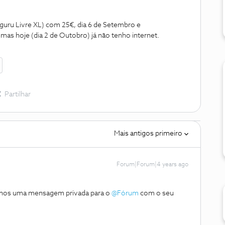
nguru Livre XL) com 25€, dia 6 de Setembro e
 mas hoje (dia 2 de Outobro) já não tenho internet.
Partilhar
Mais antigos primeiro
Forum|Forum|4 years ago
ie-nos uma mensagem privada para o
@Fórum
com o seu