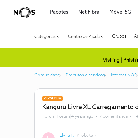
Pacotes
Net Fibra
Móvel 5G
Grupos
As
Categorias
Centro de Ajuda
Vishing | Phish
Comunidade
Produtos e serviços
Internet NOS
PERGUNTA
Kanguru Livre XL Carregamento 
Forum|Forum|4 years ago
7 comentários
14
Elvira T.
Kilobyte