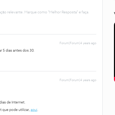
ação relevante. Marque como "Melhor Resposta" e faça
Forum|Forum|4 years ago
r 5 dias antes dos 30.
Forum|Forum|4 years ago
ias de Internet.
 que pode utilizar,
aqui
.