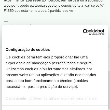
experimente fazer reset ao hotspot, tem de usar uma agulha ou
algo pontiagudo para seja reposto, e depois volte a ligar-se ao Wi-
Fi SSD que está no hotspot. à partida resolve
espero ter ajudado
Configuração de cookies
Rafaela F.
Forum|Forum|1 month ago
Os cookies permitem-nos proporcionar lhe uma
experiência de navegação personalizada e segura.
Bom dia ​
@Sofia Figueiredo
, bem-vinda ao Fórum NOS.
Utilizamos cookies e/ou ferramentas similares nos
Agradecemos a sua mensagem e, também, a recomendação do ​
nossos websites ou aplicações que são necessários
@ByteSábio
sobre este tema.
Precisa de ajuda?
para o seu bom funcionamento técnico (cookies
Diga-nos, por favor, se conseguiu connectar-se ao Wi-Fi do
necessários para a prestação de serviço).
Hotspot após proceder como o sugerido pelo ​
@ByteSábio
.
Ficamos a aguardar o seu feedback.
Caso aceite, poderemos utilizar cookies para analisar
Obrigada
informação estatística (cookies de analítica), adaptar