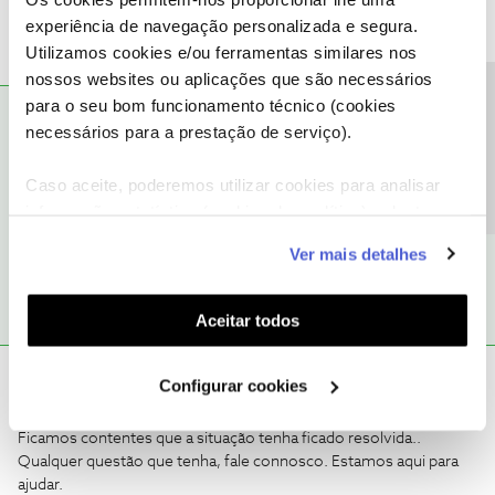
experiência de navegação personalizada e segura.
Utilizamos cookies e/ou ferramentas similares nos
nossos websites ou aplicações que são necessários
Precisa de ajuda?
para o seu bom funcionamento técnico (cookies
Filgood
RESPOSTA
Forum|Forum|3 years ago
F
necessários para a prestação de serviço).
Resolvido, o servico de apoio fez um reset ao router e voltou
Caso aceite, poderemos utilizar cookies para analisar
tudo ao normalidade.
informação estatística (cookies de analítica), adaptar
este serviço às suas preferências e apresentar-lhe
1 pessoa gostou
Ver mais detalhes
funcionalidades (cookies de personalização e
funcionalidade) e adaptar anúncios aos seus interesses
(cookies de publicidade personalizada). Pode gerir a
Aceitar todos
utilização dos cookies clicando em "
Configurar
Cookies
".
Mário P.
Forum|Forum|3 years ago
Configurar cookies
Muito obrigado pelo seu feedback,
@Filgood
.
Ficamos contentes que a situação tenha ficado resolvida..
Qualquer questão que tenha, fale connosco. Estamos aqui para
ajudar.