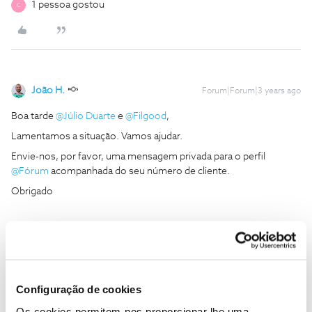
1 pessoa gostou
C
João H.
Forum|Forum|3 years ago
Boa tarde
@Júlio Duarte
e
@Filgood
,
Lamentamos a situação. Vamos ajudar.
Envie-nos, por favor, uma mensagem privada para o perfil
@Fórum
acompanhada do seu número de cliente.
Obrigado
Ajude a comunidade a encontrar informação relevante. Marque
como "Melhor Resposta" e faça "Like" nos melhores comentários.
Siga os perfis da moderação, através da opção "Seguir", para estar
sempre a par das ultimas novidades.
Configuração de cookies
1 pessoa gostou
C
Os cookies permitem-nos proporcionar lhe uma