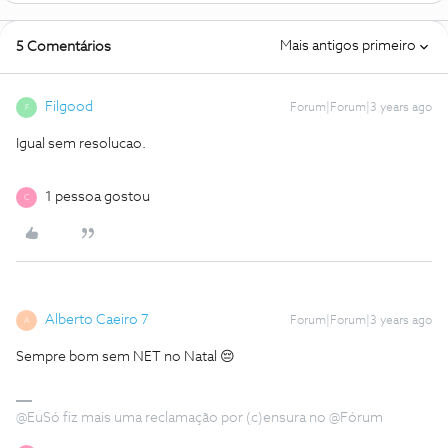
Mais antigos primeiro
5 Comentários
Filgood
Forum|Forum|3 years ago
F
Igual sem resolucao.
1 pessoa gostou
C
Alberto Caeiro 7
Forum|Forum|3 years ago
A
Sempre bom sem NET no Natal 😔
@EuSó fiz mais uma reclamação por (c)ensura no @Fórum