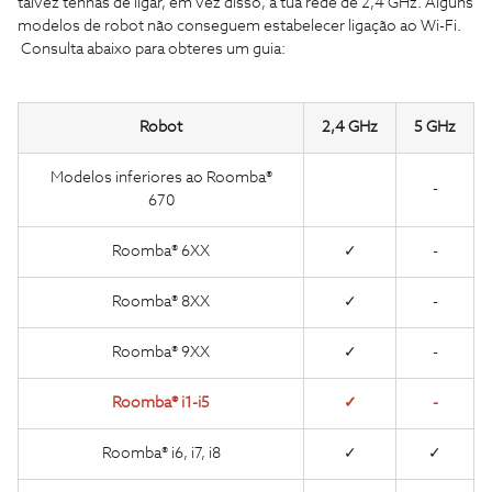
talvez tenhas de ligar, em vez disso, à tua rede de 2,4 GHz. Alguns
modelos de robot não conseguem estabelecer ligação ao Wi-Fi.
Consulta abaixo para obteres um guia:
Robot
2,4 GHz
5 GHz
Modelos inferiores ao Roomba®
-
670
Roomba® 6XX
✓
-
Roomba® 8XX
✓
-
Roomba® 9XX
✓
-
Roomba® i1-i5
✓
-
Roomba® i6, i7, i8
✓
✓