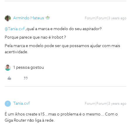
Armindo Mateus
Forum|Forum|3 years ago
@Tania.cvf
,qual a marca e modelo do seu aspirador?
Porque parece que nao é Irobot ?
Pela marca e modelo pode ser que possamos ajudar com mais
acertividade.
1 pessoa gostou
Tania.cvf
Forum|Forum|3 years ago
T
É um ikhos create s15...mas o problema é o mesmo... Com o
Giga Router não liga à rede.