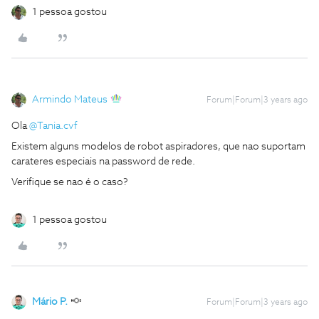
1 pessoa gostou
Armindo Mateus
Forum|Forum|3 years ago
Ola
@Tania.cvf
Existem alguns modelos de robot aspiradores, que nao suportam
carateres especiais na password de rede.
Verifique se nao é o caso?
1 pessoa gostou
Mário P.
Forum|Forum|3 years ago