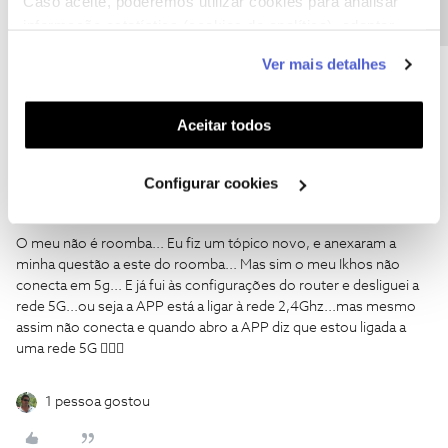
Caso aceite, poderemos utilizar cookies para analisar
sem problema.
informação estatística (cookies de analítica), adaptar
Bem vinda
este serviço às suas preferências e apresentar-lhe
Ver mais detalhes
funcionalidades (cookies de personalização e
1 pessoa gostou
funcionalidade) e adaptar anúncios aos seus interesses
(cookies de publicidade personalizada). Pode gerir a
Aceitar todos
utilização dos cookies clicando em "
Configurar
Cookies
".
Configurar cookies
Tania.cvf
Forum|Forum|3 years ago
T
O meu não é roomba... Eu fiz um tópico novo, e anexaram a
minha questão a este do roomba... Mas sim o meu Ikhos não
conecta em 5g... E já fui às configurações do router e desliguei a
rede 5G...ou seja a APP está a ligar à rede 2,4Ghz...mas mesmo
assim não conecta e quando abro a APP diz que estou ligada a
uma rede 5G 🤷🏻‍♀️
1 pessoa gostou