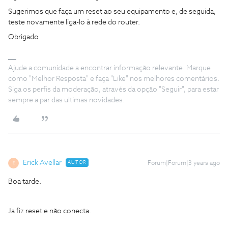
Sugerimos que faça um reset ao seu equipamento e, de seguida,
teste novamente liga-lo à rede do router.
Obrigado
Ajude a comunidade a encontrar informação relevante. Marque
como "Melhor Resposta" e faça "Like" nos melhores comentários.
Siga os perfis da moderação, através da opção "Seguir", para estar
sempre a par das ultimas novidades.
Erick Avellar
AUTOR
Forum|Forum|3 years ago
E
Boa tarde.
Ja fiz reset e não conecta.