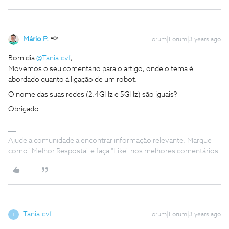
Mário P.
Forum|Forum|3 years ago
Bom dia
@Tania.cvf
,
Movemos o seu comentário para o artigo, onde o tema é
abordado quanto à ligação de um robot.
O nome das suas redes (2.4GHz e 5GHz) são iguais?
Obrigado
Ajude a comunidade a encontrar informação relevante. Marque
como "Melhor Resposta" e faça "Like" nos melhores comentários.
Tania.cvf
Forum|Forum|3 years ago
T