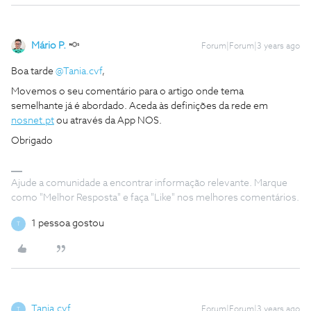
Mário P.
Forum|Forum|3 years ago
Boa tarde
@Tania.cvf
,
Movemos o seu comentário para o artigo onde tema
semelhante já é abordado. Aceda às definições da rede em
nosnet.pt
ou através da App NOS.
Obrigado
Ajude a comunidade a encontrar informação relevante. Marque
como "Melhor Resposta" e faça "Like" nos melhores comentários.
1 pessoa gostou
T
Tania.cvf
Forum|Forum|3 years ago
T