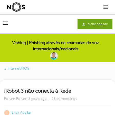
Menu
Iniciar sessão
Vishing | Phishing através de chamadas de voz
internacionais/nacionais
Internet NOS
IRobot 3 não conecta à Rede
Forum|Forum|3 years ago
23 comentários
Erick Avellar
E