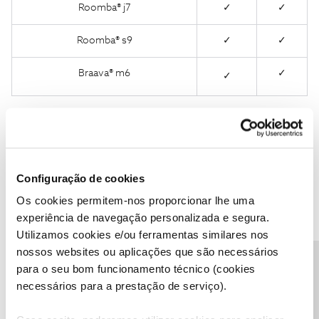
Roomba® j7
✓
✓
Roomba® s9
✓
✓
Braava® m6
✓
✓
1 pessoa gostou
Configuração de cookies
Os cookies permitem-nos proporcionar lhe uma
Armindo Mateus
Forum|Forum|3 years ago
experiência de navegação personalizada e segura.
Utilizamos cookies e/ou ferramentas similares nos
Resumindo, o i3, só funciona com rede 2.4 GHz.
nossos websites ou aplicações que são necessários
Precisa de ajuda?
para o seu bom funcionamento técnico (cookies
O seu router nao tem as duas redes? 2.4 GHz e 5 GHz, terá de
necessários para a prestação de serviço).
ligar á 2.4 GHz e deveria funcionar, eu tenho um i7+ e tenho
ligado á 2.4 por ter melhor cobertura na minha casa e funciona