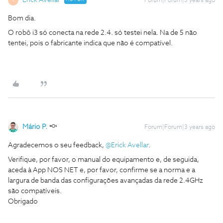
Erick Avellar
Forum|Forum|3 years ago
E
Bom dia.
O robô i3 só conecta na rede 2.4. só testei nela. Na de 5 não
tentei, pois o fabricante indica que não é compatível.
Mário P.
Forum|Forum|3 years ago
Agradecemos o seu feedback,
@Erick Avellar
.
Verifique, por favor, o manual do equipamento e, de seguida,
aceda à App NOS NET e, por favor, confirme se a norma e a
largura de banda das configurações avançadas da rede 2.4GHz
são compatíveis.
Obrigado