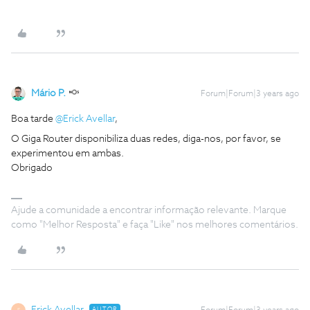
Mário P.
Forum|Forum|3 years ago
Boa tarde
@Erick Avellar
,
O Giga Router disponibiliza duas redes, diga-nos, por favor, se
experimentou em ambas.
Obrigado
Ajude a comunidade a encontrar informação relevante. Marque
como "Melhor Resposta" e faça "Like" nos melhores comentários.
AUTOR