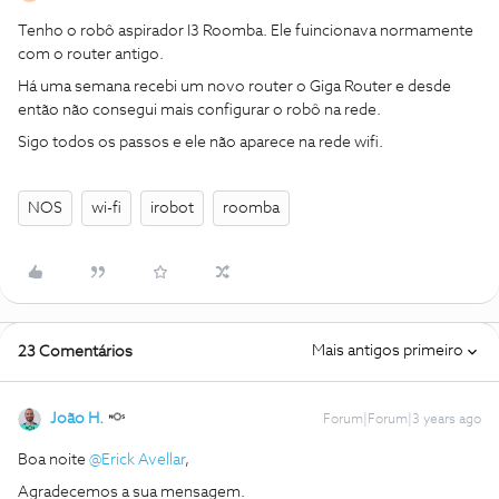
Tenho o robô aspirador I3 Roomba. Ele fuincionava normamente
com o router antigo.
Há uma semana recebi um novo router o Giga Router e desde
então não consegui mais configurar o robô na rede.
Sigo todos os passos e ele não aparece na rede wifi.
NOS
wi-fi
irobot
roomba
Mais antigos primeiro
23 Comentários
João H.
Forum|Forum|3 years ago
Boa noite
@Erick Avellar
,
Agradecemos a sua mensagem.