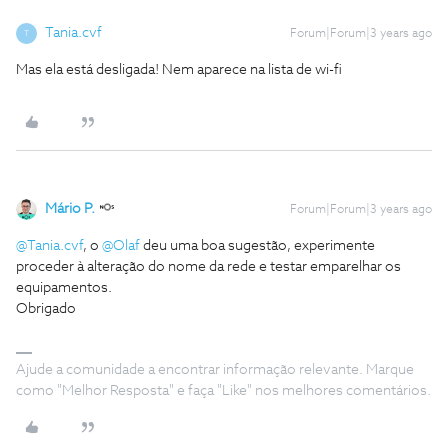
Tania.cvf
Forum|Forum|3 years ago
T
Mas ela está desligada! Nem aparece na lista de wi-fi
Mário P.
Forum|Forum|3 years ago
@Tania.cvf
, o
@Olaf
deu uma boa sugestão, experimente
proceder à alteração do nome da rede e testar emparelhar os
equipamentos.
Obrigado
Ajude a comunidade a encontrar informação relevante. Marque
como "Melhor Resposta" e faça "Like" nos melhores comentários.