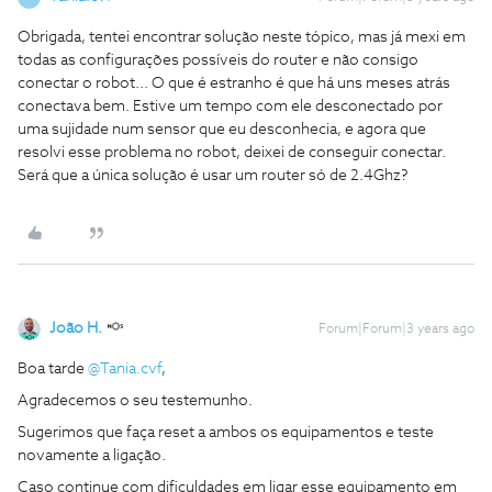
Obrigada, tentei encontrar solução neste tópico, mas já mexi em
todas as configurações possíveis do router e não consigo
conectar o robot... O que é estranho é que há uns meses atrás
conectava bem. Estive um tempo com ele desconectado por
uma sujidade num sensor que eu desconhecia, e agora que
resolvi esse problema no robot, deixei de conseguir conectar.
Será que a única solução é usar um router só de 2.4Ghz?
João H.
Forum|Forum|3 years ago
Boa tarde
@Tania.cvf
,
Agradecemos o seu testemunho.
Sugerimos que faça reset a ambos os equipamentos e teste
novamente a ligação.
Caso continue com dificuldades em ligar esse equipamento em