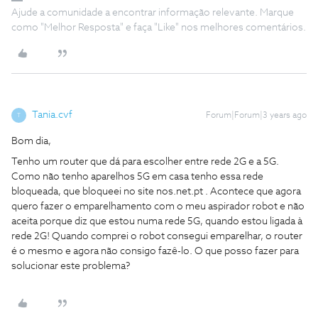
Ajude a comunidade a encontrar informação relevante. Marque
como "Melhor Resposta" e faça "Like" nos melhores comentários.
Tania.cvf
Forum|Forum|3 years ago
T
Bom dia,
Tenho um router que dá para escolher entre rede 2G e a 5G.
Como não tenho aparelhos 5G em casa tenho essa rede
bloqueada, que bloqueei no site nos.net.pt . Acontece que agora
quero fazer o emparelhamento com o meu aspirador robot e não
aceita porque diz que estou numa rede 5G, quando estou ligada à
rede 2G! Quando comprei o robot consegui emparelhar, o router
é o mesmo e agora não consigo fazê-lo. O que posso fazer para
solucionar este problema?