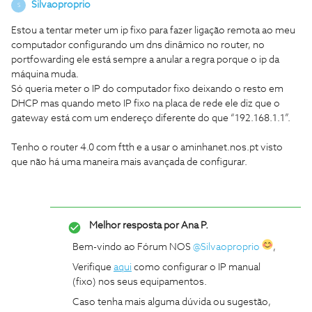
Silvaoproprio
S
Estou a tentar meter um ip fixo para fazer ligação remota ao meu
computador configurando um dns dinâmico no router, no
portfowarding ele está sempre a anular a regra porque o ip da
máquina muda.
Só queria meter o IP do computador fixo deixando o resto em
DHCP mas quando meto IP fixo na placa de rede ele diz que o
gateway está com um endereço diferente do que “192.168.1.1”.
Tenho o router 4.0 com ftth e a usar o aminhanet.nos.pt visto
que não há uma maneira mais avançada de configurar.
Melhor resposta por
Ana P.
Bem-vindo ao Fórum NOS
@Silvaoproprio
,
Verifique
aqui
como configurar o IP manual
(fixo) nos seus equipamentos.
Caso tenha mais alguma dúvida ou sugestão,