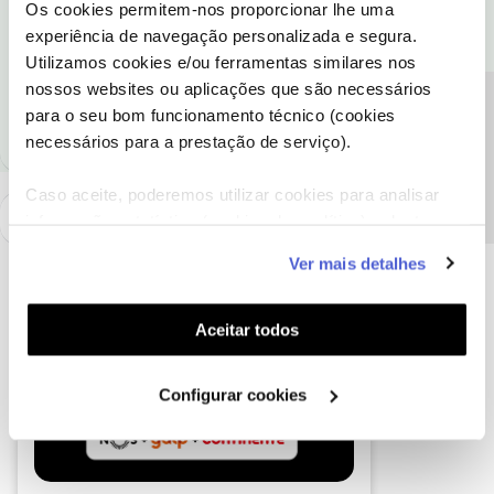
Os cookies permitem-nos proporcionar lhe uma
Obrigada
experiência de navegação personalizada e segura.
Utilizamos cookies e/ou ferramentas similares nos
Ajude a comunidade a encontrar informação relevante. Marque
nossos websites ou aplicações que são necessários
como "Melhor Resposta" e faça "Like" nos melhores comentários.
Precisa de ajuda?
para o seu bom funcionamento técnico (cookies
necessários para a prestação de serviço).
Caso aceite, poderemos utilizar cookies para analisar
informação estatística (cookies de analítica), adaptar
este serviço às suas preferências e apresentar-lhe
Ver mais detalhes
funcionalidades (cookies de personalização e
funcionalidade) e adaptar anúncios aos seus interesses
(cookies de publicidade personalizada). Pode gerir a
Aceitar todos
utilização dos cookies clicando em "
Configurar
Cookies
".
Configurar cookies