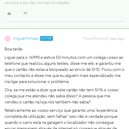
sempre a par das ultimas novidades.
miguelmmaia
AUTOR
Forum|Forum|3 years ago
M
Boa tarde.
Liguei para o 16990 e estive 50 minutos com um colega vosso ao
telefone que realizou alguns testes, disse-me ele, e garantiu-me
que o cartão não estava bloqueado ao envio de SMS. Ficou com o
meu contacto e disse-me que eu alguém mais especializado me
iria ligar para solucionar o problema.
Ora, se me estão a dizer que este cartão não tem SMS o vosso
colega que me atendeu não sabia disso? A pessoa que me
vendeu o cartão na loja nós também não sabia?
Relativamente ao vosso serviço que garante uma "
experiência
completa de utilização, sem falhas" isso não é verdade porque
quando o carro está na garagem o localizador não consegue
enviar mensagem através de internet só consegue através de