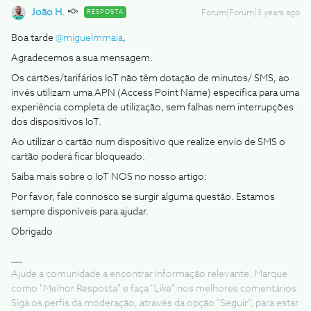
João H.
RESPOSTA
Forum|Forum|3 years ago
Boa tarde
@miguelmmaia
,
Agradecemos a sua mensagem.
Os cartões/tarifários IoT não têm dotação de minutos/ SMS, ao
invés utilizam uma APN (Access Point Name) específica para uma
experiência completa de utilização, sem falhas nem interrupções
dos dispositivos IoT.
Ao utilizar o cartão num dispositivo que realize envio de SMS o
cartão poderá ficar bloqueado.
Saiba mais sobre o IoT NOS no nosso artigo:
Por favor, fale connosco se surgir alguma questão. Estamos
sempre disponíveis para ajudar.
Obrigado
Ajude a comunidade a encontrar informação relevante. Marque
como "Melhor Resposta" e faça "Like" nos melhores comentários.
Siga os perfis da moderação, através da opção "Seguir", para estar