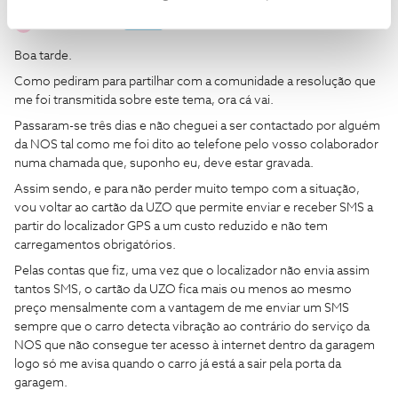
miguelmmaia
AUTOR
Forum|Forum|3 years ago
M
Boa tarde.
Como pediram para partilhar com a comunidade a resolução que
me foi transmitida sobre este tema, ora cá vai.
Passaram-se três dias e não cheguei a ser contactado por alguém
da NOS tal como me foi dito ao telefone pelo vosso colaborador
numa chamada que, suponho eu, deve estar gravada.
Assim sendo, e para não perder muito tempo com a situação,
vou voltar ao cartão da UZO que permite enviar e receber SMS a
partir do localizador GPS a um custo reduzido e não tem
carregamentos obrigatórios.
Pelas contas que fiz, uma vez que o localizador não envia assim
tantos SMS, o cartão da UZO fica mais ou menos ao mesmo
preço mensalmente com a vantagem de me enviar um SMS
sempre que o carro detecta vibração ao contrário do serviço da
NOS que não consegue ter acesso à internet dentro da garagem
logo só me avisa quando o carro já está a sair pela porta da
garagem.