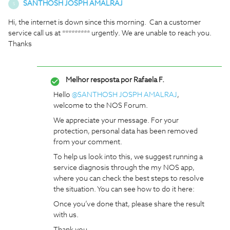
SANTHOSH JOSPH AMALRAJ
S
Hi, the internet is down since this morning. Can a customer
service call us at ********* urgently. We are unable to reach you.
Thanks
Melhor resposta por
Rafaela F.
Hello ​
@SANTHOSH JOSPH AMALRAJ
,
welcome to the NOS Forum.
We appreciate your message. For your
protection, personal data has been removed
from your comment.
To help us look into this, we suggest running a
service diagnosis through the my NOS app,
where you can check the best steps to resolve
the situation. You can see how to do it here:
Once you’ve done that, please share the result
with us.