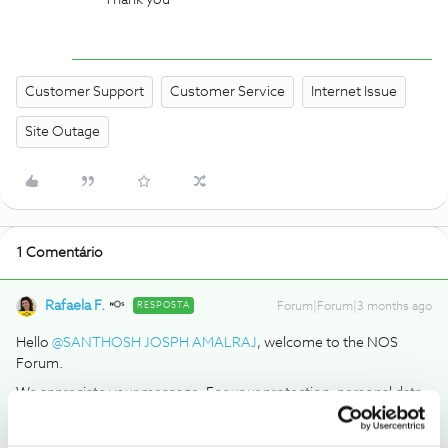
Thank you
Customer Support
Customer Service
Internet Issue
Site Outage
1 Comentário
Rafaela F.
RESPOSTA
Forum|Forum|3 months ago
Hello ​
@SANTHOSH JOSPH AMALRAJ
, welcome to the NOS
Forum.
We appreciate your message. For your protection, personal data
has been removed from your comment.
To help us look into this, we suggest running a service diagnosis