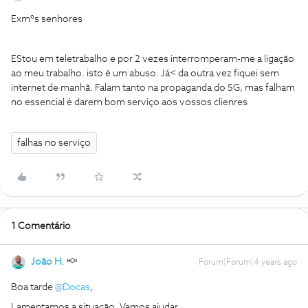
Exmºs senhores
EStou em teletrabalho e por 2 vezes interromperam-me a ligação
ao meu trabalho. isto é um abuso. Já< da outra vez fiquei sem
internet de manhã. Falam tanto na propaganda do 5G, mas falham
no essencial é darem bom serviço aos vossos clienres
falhas no serviço
1 Comentário
João H.
Forum|Forum|4 years ago
Boa tarde
@Docas
,
Lamentamos a situação. Vamos ajudar.