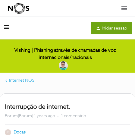
Menu
Iniciar sessão
Vishing | Phishing através de chamadas de voz
internacionais/nacionais
Internet NOS
Interrupção de internet.
Forum|Forum|4 years ago
1 comentário
Docas
D