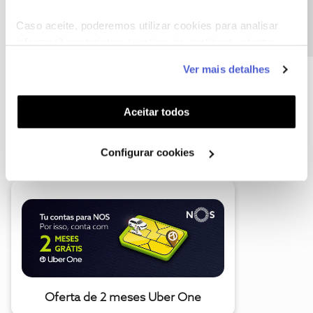
Precisa de ajuda?
Caso aceite, poderemos utilizar cookies para analisar
informação estatística (cookies de analítica), adaptar
este serviço às suas preferências e apresentar-lhe
Ver mais detalhes
funcionalidades (cookies de personalização e
funcionalidade) e adaptar anúncios aos seus interesses
(cookies de publicidade personalizada). Pode gerir a
Aceitar todos
utilização dos cookies clicando em "
Configurar
A poupança que COMBINA
Cookies
".
Configurar cookies
Oferta de 2 meses Uber One