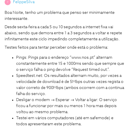
FelippeSilva
F
Boa Noite, tenho um problema que penso ser minimamente
interessante.
Desde sexta-feira a cada 5 ou 10 segundos a internet fixa vai
abaixo, sendo que demora entre 1 a 3 segundos a voltar e repete
infinitamente este ciclo impedindo completamente a utilização.
Testes feitos para tentar perceber onde está o problema:
Pings: Pings para o endereço “www.nos.pt” alternam
constantemente entre 15 e 1000ms sendo que sempre que
o serviço falha o ping devolve “Request timed out.”.
Speedtest.net: Os resultados alternam muito, por vezes a
velocidade de download é de 5Mbps outras vezes regista o
valor correto de 900Mbps (ambos ocorrem com a continua
falha do serviço.
Desligar o modem → Esperar → Voltar a ligar: O serviço
ficou a funcionar por mais ou menos 1 hora mas depois
voltou ao mesmo problema.
Testei em vários computadores (até em safemode) e
todos apresentaram este problema.