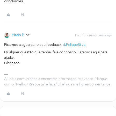
conclusões.
Mário P.
Forum|Forum|2 years ago
Ficamos a aguardar o seu feedback,
@FelippeSilva
.
Qualquer questão que tenha, fale connosco. Estamos aqui para
ajudar.
Obrigado
Ajude a comunidade a encontrar informação relevante. Marque
como "Melhor Resposta" e faça "Like" nos melhores comentários.