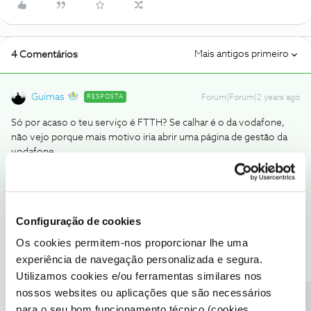
Mais antigos primeiro
4 Comentários
Guimas
RESPOSTA
Forum|Forum|2 years ago
Só por acaso o teu serviço é FTTH? Se calhar é o da vodafone,
não vejo porque mais motivo iria abrir uma página de gestão da
vodafone
Tenta ligar ao apoio técnico, refere que são quebras recorrentes,
em todos os dispositivos que testaste, desligar da corrente não
resolveu. Por ultimo podes tentar um reset de fábrica. ( Já agora
se tiveres repetidores ou powerlines, desligar isso tudo primeiro
Configuração de cookies
e só então efetuar o reset de fábrica).
Os cookies permitem-nos proporcionar lhe uma
experiência de navegação personalizada e segura.
1 pessoa gostou
Utilizamos cookies e/ou ferramentas similares nos
nossos websites ou aplicações que são necessários
para o seu bom funcionamento técnico (cookies