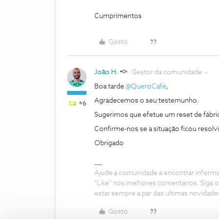
Cumprimentos
Gosto
João H.
Gestor da comunidade
Boa tarde
@QueroCafé
,
Agradecemos o seu testemunho.
+6
Sugerimos que efetue um reset de fábric
Confirme-nos se a situação ficou resolvi
Obrigado
Ajude a comunidade a encontrar inform
"Like" nos melhores comentários. Siga o
estar sempre a par das ultimas novidade
Gosto