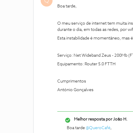
Q
Boa tarde,
O meu serviço de internet tem muita inst
durante o dia, em todas as redes, por wif
Esta instabilidade é momentâneo, mas 
Serviço: Net Wideband Zeus - 200Mb (
Equipamento: Router 5.0 FTTH
Cumprimentos
António Gonçalves
Melhor resposta por
João H.
Boa tarde
@QueroCafé
,