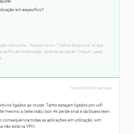
judar.
plicação em especifico?
ação relevante. Marque como "Melhor Resposta" e faça
s perfis da moderação, através da opção "Seguir", para
s.
Forum|Forum|3 years ago
ivos ligados ao router. Tanto estejam ligados por wifi
é mesmo a (televisão) box 4k perde sinal e dá bluescreen.
 consequência todas as aplicações em utilização, sim
ma não está na VPN.