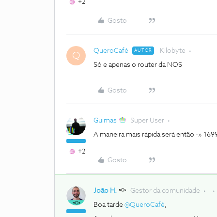
+2
Gosto
QueroCafé
Kilobyte
AUTOR
Q
Só e apenas o router da NOS
Gosto
Guimas
Super User
A maneira mais rápida será então -» 169
+2
Gosto
João H.
Gestor da comunidade
Boa tarde
@QueroCafé
,