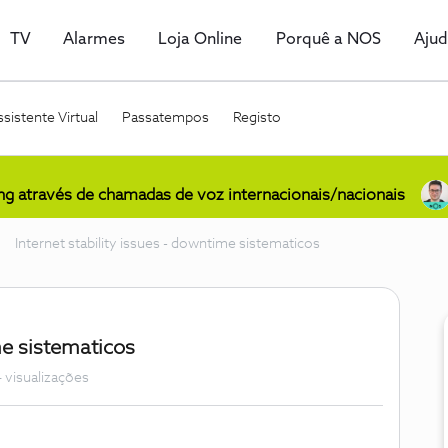
TV
Alarmes
Loja Online
Porquê a NOS
Aju
sistente Virtual
Passatempos
Registo
ing através de chamadas de voz internacionais/nacionais
Internet stability issues - downtime sistematicos
me sistematicos
 visualizações