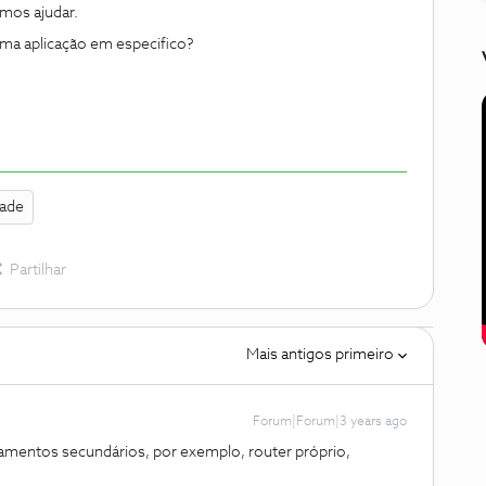
mos ajudar.
uma aplicação em especifico?
dade
Partilhar
Mais antigos primeiro
Forum|Forum|3 years ago
pamentos secundários, por exemplo, router próprio,