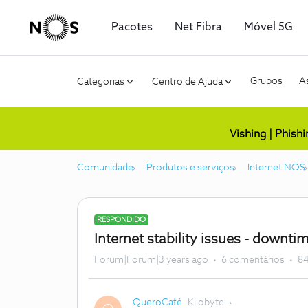
Pacotes
Net Fibra
Móvel 5G
Grupos
As
Categorias
Centro de Ajuda
Vishing | Phish
Comunidade
Produtos e serviços
Internet NOS
RESPONDIDO
Internet stability issues - downti
Forum|Forum|3 years ago
6 comentários
84
QueroCafé
Kilobyte