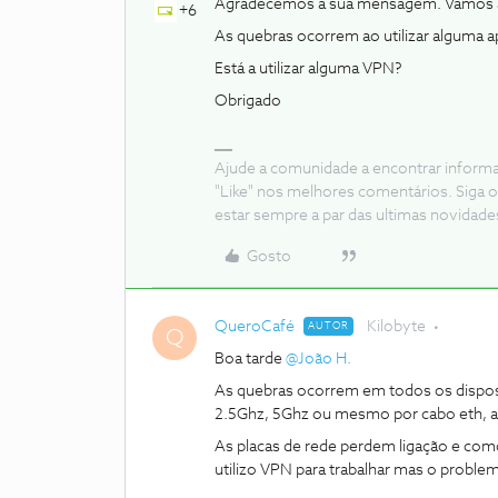
Agradecemos a sua mensagem. Vamos a
+6
As quebras ocorrem ao utilizar alguma a
Está a utilizar alguma VPN?
Obrigado
Ajude a comunidade a encontrar inform
"Like" nos melhores comentários. Siga o
estar sempre a par das ultimas novidade
Gosto
QueroCafé
Kilobyte
AUTOR
Q
Boa tarde
@João H.
As quebras ocorrem em todos os disposit
2.5Ghz, 5Ghz ou mesmo por cabo eth, at
As placas de rede perdem ligação e como
utilizo VPN para trabalhar mas o proble