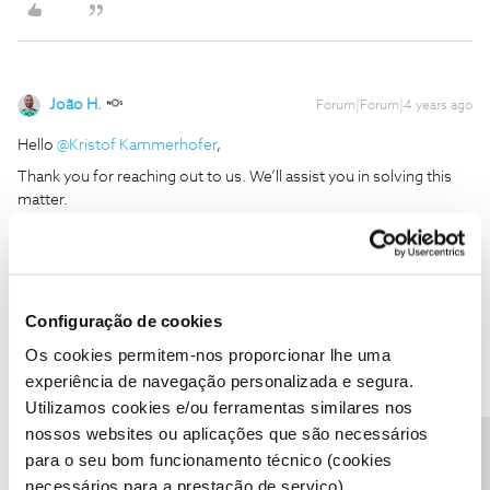
João H.
Forum|Forum|4 years ago
Hello
@Kristof Kammerhofer
,
Thank you for reaching out to us. We’ll assist you in solving this
matter.
As
@atcrs
suggested, please send us a private message to the
@Fórum
profile with your NOS Costumer Number.
Thank you
Configuração de cookies
Os cookies permitem-nos proporcionar lhe uma
Ajude a comunidade a encontrar informação relevante. Marque
como "Melhor Resposta" e faça "Like" nos melhores comentários.
experiência de navegação personalizada e segura.
Siga os perfis da moderação, através da opção "Seguir", para estar
Utilizamos cookies e/ou ferramentas similares nos
sempre a par das ultimas novidades.
nossos websites ou aplicações que são necessários
para o seu bom funcionamento técnico (cookies
necessários para a prestação de serviço).