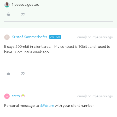
1 pessoa gostou
Kristof Kammerhofer
AUTOR
Forum|Forum|4 years ago
K
It says 200mbit in client area. - My contract is 1Gbit , and I used to
have 1Gbit until a week ago
atcrs
Forum|Forum|4 years ago
A
Personal message to
@Fórum
with your client number.