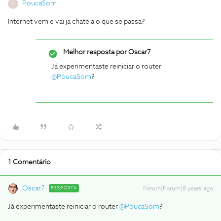
PoucaSom
P
Internet vem e vai ja chateia o que se passa?
Melhor resposta por
Oscar7
Já experimentaste reiniciar o router
@PoucaSom
?
1 Comentário
Oscar7
RESPOSTA
Forum|Forum|8 years ago
Já experimentaste reiniciar o router
@PoucaSom
?