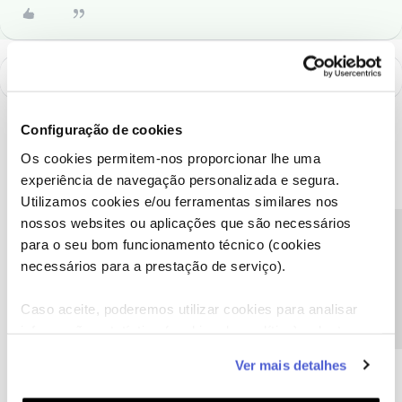
Configuração de cookies
Os cookies permitem-nos proporcionar lhe uma
experiência de navegação personalizada e segura.
Utilizamos cookies e/ou ferramentas similares nos
nossos websites ou aplicações que são necessários
Precisa de ajuda?
para o seu bom funcionamento técnico (cookies
necessários para a prestação de serviço).
Caso aceite, poderemos utilizar cookies para analisar
A poupança que COMBINA
informação estatística (cookies de analítica), adaptar
este serviço às suas preferências e apresentar-lhe
Ver mais detalhes
funcionalidades (cookies de personalização e
funcionalidade) e adaptar anúncios aos seus interesses