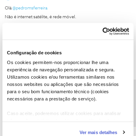
Olá
@pedromsferreira
Não é internet satélite, é rede móvel.
Experimente colocar o router perto de uma janela, num ponto
alto, e idealmente virado para a torre mais próxima.
O router já está ao pé de uma janela mas não faço ideia onde se
encontra a torre mais próxima
Configuração de cookies
Os cookies permitem-nos proporcionar lhe uma
experiência de navegação personalizada e segura.
Utilizamos cookies e/ou ferramentas similares nos
nossos websites ou aplicações que são necessários
Inês B.
Forum|Forum|4 years ago
Precisa de ajuda?
para o seu bom funcionamento técnico (cookies
necessários para a prestação de serviço).
Olá
@pedromsferreira
,
Envie-nos, por favor, uma mensagem privada com o seu número
Caso aceite, poderemos utilizar cookies para analisar
de cliente para o perfil
@Fórum
. Vamos verificar a situação.
informação estatística (cookies de analítica), adaptar
Obrigada
este serviço às suas preferências e apresentar-lhe
Ver mais detalhes
funcionalidades (cookies de personalização e