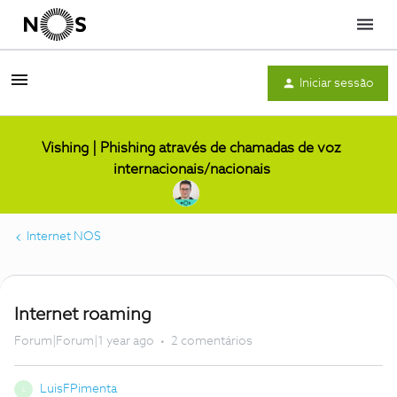
Menu
Iniciar sessão
Vishing | Phishing através de chamadas de voz
internacionais/nacionais
Internet NOS
Internet roaming
Forum|Forum|1 year ago
2 comentários
LuisFPimenta
L