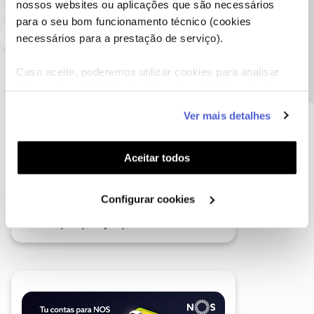
nossos websites ou aplicações que são necessários
Precisa de ajuda?
para o seu bom funcionamento técnico (cookies
necessários para a prestação de serviço).
Caso aceite, poderemos utilizar cookies para analisar
informação estatística (cookies de analítica), adaptar
este serviço às suas preferências e apresentar-lhe
Ver mais detalhes
funcionalidades (cookies de personalização e
funcionalidade) e adaptar anúncios aos seus interesses
(cookies de publicidade personalizada). Pode gerir a
Aceitar todos
utilização dos cookies clicando em "
Configurar
Cookies
".
Configurar cookies
A poupança que COMBINA