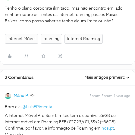
Tenho o plano corporate ilimitado, mas não encontro em lado
nenhum sobre os limites da internet roaming para os Paises
Baixos, como posso saber se tenho algum limite ou não?
Internet Móvel
roaming
Internet Roaming
Mais antigos primeiro
2 Comentários
Mário P.
Forum|Forum|1 year ago
Bom dia,
@LuisFPimenta
.
A Internet Móvel Pro Sem Limites tem disponível 36GB de
internet móvel em Roaming EEE (€27,23/(€1,55x2)=36GB). ​
Confirme, por favor, a informação de Roaming em
nos.pt
.
Obrigado,