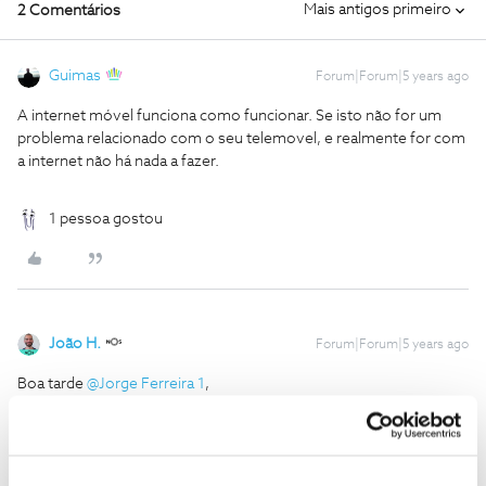
Mais antigos primeiro
2 Comentários
Guimas
Forum|Forum|5 years ago
A internet móvel funciona como funcionar. Se isto não for um
problema relacionado com o seu telemovel, e realmente for com
a internet não há nada a fazer.
1 pessoa gostou
João H.
Forum|Forum|5 years ago
Boa tarde
@Jorge Ferreira 1
,
Bem vindo ao Fórum.
Lamentamos a situação que descreve. Vamos ajudar.
Envie-nos mensagem privada com o seu número de cliente ou