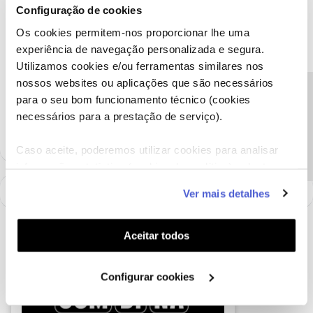
Configuração de cookies
telemóvel, para o perfil
@Fórum
, por favor.
Obrigado
Os cookies permitem-nos proporcionar lhe uma
experiência de navegação personalizada e segura.
Utilizamos cookies e/ou ferramentas similares nos
Ajude a comunidade a encontrar informação relevante. Marque
nossos websites ou aplicações que são necessários
como "Melhor Resposta" e faça "Like" nos melhores comentários.
Precisa de ajuda?
para o seu bom funcionamento técnico (cookies
Siga os perfis da moderação, através da opção "Seguir", para estar
necessários para a prestação de serviço).
sempre a par das ultimas novidades.
Caso aceite, poderemos utilizar cookies para analisar
informação estatística (cookies de analítica), adaptar
este serviço às suas preferências e apresentar-lhe
Ver mais detalhes
funcionalidades (cookies de personalização e
funcionalidade) e adaptar anúncios aos seus interesses
(cookies de publicidade personalizada). Pode gerir a
Aceitar todos
utilização dos cookies clicando em "
Configurar
Cookies
".
Configurar cookies