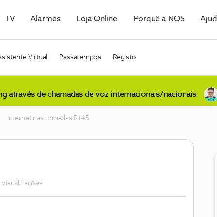
TV
Alarmes
Loja Online
Porquê a NOS
Aju
sistente Virtual
Passatempos
Registo
ing através de chamadas de voz internacionais/nacionais
Internet nas tomadas RJ45
 visualizações