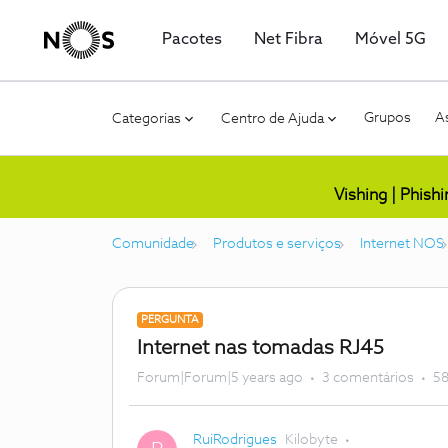
Pacotes
Net Fibra
Móvel 5G
Grupos
As
Categorias
Centro de Ajuda
Vishing | Phish
Comunidade
Produtos e serviços
Internet NOS
PERGUNTA
Internet nas tomadas RJ45
Forum|Forum|5 years ago
3 comentários
58
RuiRodrigues
Kilobyte