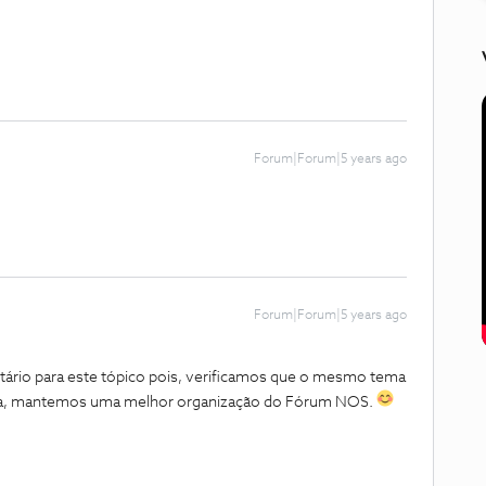
Forum|Forum|5 years ago
Forum|Forum|5 years ago
rio para este tópico pois, verificamos que o mesmo tema
rma, mantemos uma melhor organização do Fórum NOS.