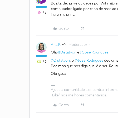
Boa tarde, as velocidades por WiFi não 
computador ligado por cabo de rede ao 
+5
Fórum o print.
Gosto
Ana P.
Moderador
Olá
@Distatyon
e
@Jose Rodrigues
,
@Distatyon
, o
@Jose Rodrigues
deu uma
+6
Pedimos que nos diga qual é o seu Route
Obrigada
Ajude a comunidade a encontrar inform
"Like" nos melhores comentários.
Gosto