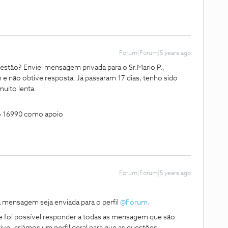
Forum|Forum|5 years ago
estão? Enviei mensagem privada para o Sr.Mario P.,
e não obtive resposta. Já passaram 17 dias, tenho sido
muito lenta.
o 16990 como apoio
Forum|Forum|5 years ago
 mensagem seja enviada para o perfil
@Fórum
.
e foi possível responder a todas as mensagem que são