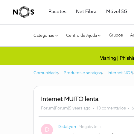
Pacotes
Net Fibra
Móvel 5G
Grupos
As
Categorias
Centro de Ajuda
Vishing | Phish
Comunidade
Produtos e serviços
Internet NOS
Internet MUITO lenta
Forum|Forum|5 years ago
10 comentários
6
Distatyon
Megabyte
D