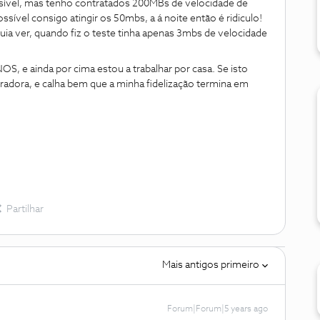
possível, mas tenho contratados 200MBs de velocidade de
ssível consigo atingir os 50mbs, a á noite então é ridiculo!
 ver, quando fiz o teste tinha apenas 3mbs de velocidade
OS, e ainda por cima estou a trabalhar por casa. Se isto
adora, e calha bem que a minha fidelização termina em
Partilhar
Mais antigos primeiro
Forum|Forum|5 years ago