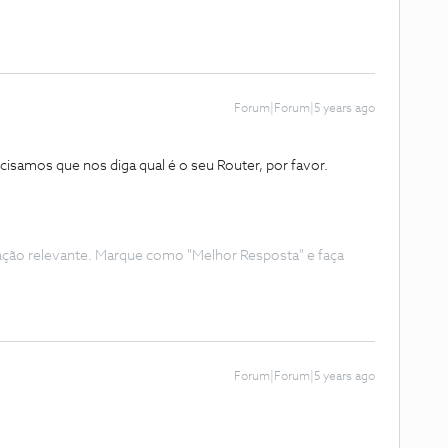
Forum|Forum|5 years ago
isamos que nos diga qual é o seu Router, por favor.
ação relevante. Marque como "Melhor Resposta" e faça
Forum|Forum|5 years ago