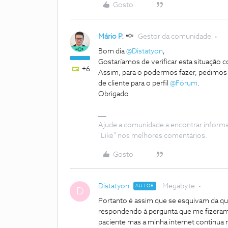
Gosto
Mário P.
Gestor da comunidade
Bom dia
@Distatyon
,
Gostaríamos de verificar esta situação
+6
Assim, para o podermos fazer, pedimo
de cliente para o perfil
@Fórum
.
Obrigado
Ajude a comunidade a encontrar inform
"Like" nos melhores comentários.
Gosto
Distatyon
Megabyte
AUTOR
D
Portanto é assim que se esquivam da qu
respondendo à pergunta que me fizeram 
paciente mas a minha internet continua 