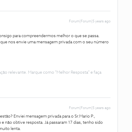
Forum|Forum|5 years ago
 consigo para compreendermos melhor o que se passa.
s que nos envie uma mensagem privada com o seu número
ação relevante. Marque como "Melhor Resposta" e faça
Forum|Forum|5 years ago
estão? Enviei mensagem privada para o Sr.Mario P.,
e não obtive resposta. Já passaram 17 dias, tenho sido
muito lenta.