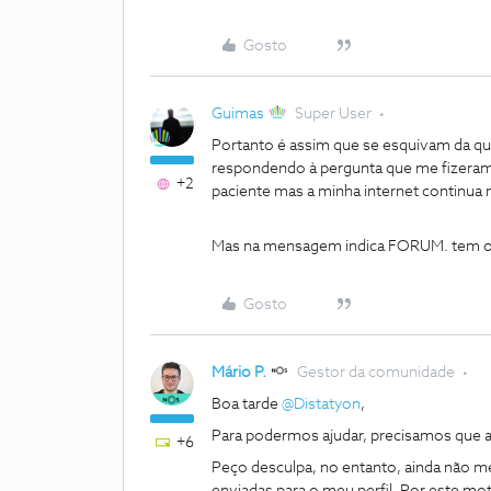
Gosto
Guimas
Super User
Portanto é assim que se esquivam da qu
respondendo à pergunta que me fizeram 
+2
paciente mas a minha internet continua 
Mas na mensagem indica FORUM. tem 
Gosto
Mário P.
Gestor da comunidade
Boa tarde
@Distatyon
,
Para podermos ajudar, precisamos que a
+6
Peço desculpa, no entanto, ainda não m