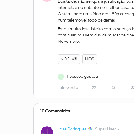
Boa tarde, não sei qual a justificação 
internet, e no entanto no melhor caso po
Ontem, nem um vídeo em 480p conseguia
num telemóvel topo de gama!
Estou muito insatisfeito com o serviço N
continuar vou sem duvida mudar de oper
Novembro.
NOS wifi
NOS
1 pessoa gostou
C
Gosto
10 Comentários
Jose Rodrigues
Super User