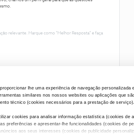
ivo, criámos um perfil geral para que as questões
 mesmo.
ação relevante. Marque como "Melhor Resposta" e faça
proporcionar lhe uma experiência de navegação personalizada e
erramentas similares nos nossos websites ou aplicações que sã
nto técnico (cookies necessários para a prestação de serviço)
lizar cookies para analisar informação estatística (cookies de an
as preferências e apresentar-lhe funcionalidades (cookies de p
Condições do Fórum NOS
Accessibility statement
anúncios aos seus interesses (cookies de publicidade personaliz