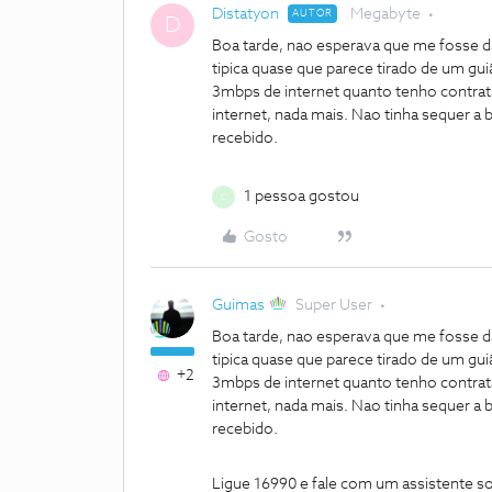
Distatyon
Megabyte
AUTOR
D
Boa tarde, nao esperava que me fosse da
tipica quase que parece tirado de um guiã
3mbps de internet quanto tenho contra
internet, nada mais. Nao tinha sequer a b
recebido.
1 pessoa gostou
C
Gosto
Guimas
Super User
Boa tarde, nao esperava que me fosse da
tipica quase que parece tirado de um guiã
+2
3mbps de internet quanto tenho contra
internet, nada mais. Nao tinha sequer a b
recebido.
Ligue 16990 e fale com um assistente so