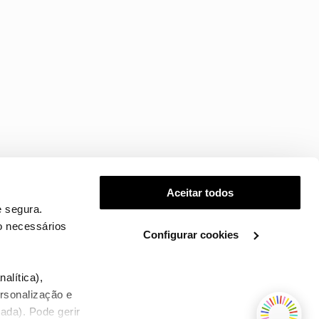
Aceitar todos
 segura.
o necessários
Configurar cookies
.
alítica),
ersonalização e
ada). Pode gerir