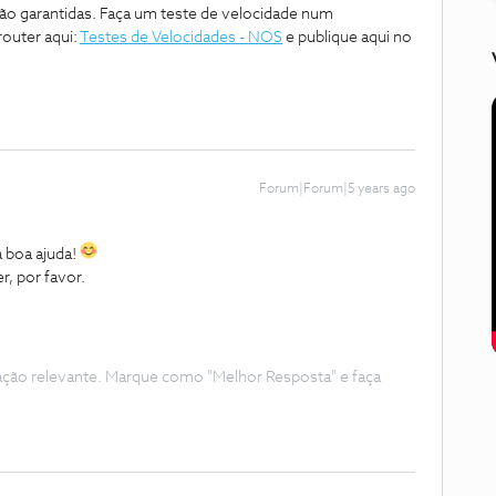
são garantidas. Faça um teste de velocidade num
router aqui:
Testes de Velocidades - NOS
e publique aqui no
Forum|Forum|5 years ago
 boa ajuda!
r, por favor.
ação relevante. Marque como "Melhor Resposta" e faça