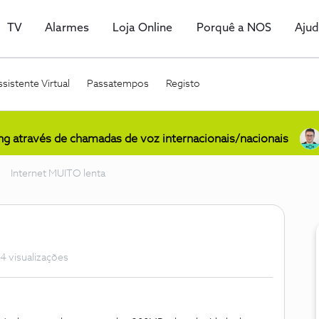
TV
Alarmes
Loja Online
Porquê a NOS
Aju
sistente Virtual
Passatempos
Registo
ing através de chamadas de voz internacionais/nacionais
Internet MUITO lenta
4 visualizações