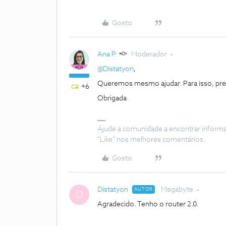
Gosto
Ana P.
Moderador
@Distatyon
,
Queremos mesmo ajudar. Para isso, prec
+6
Obrigada
Ajude a comunidade a encontrar inform
"Like" nos melhores comentários.
Gosto
Distatyon
Megabyte
AUTOR
D
Agradecido. Tenho o router 2.0.