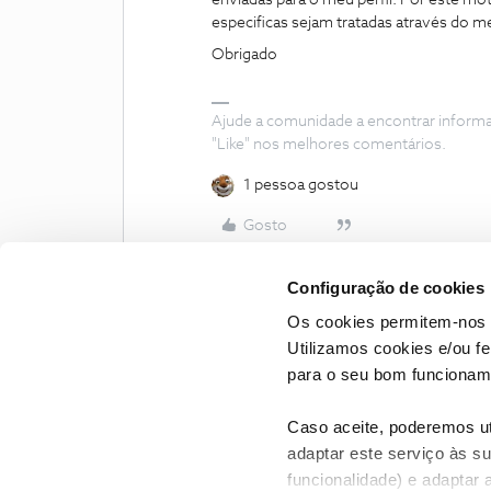
enviadas para o meu perfil. Por este mot
especificas sejam tratadas através do
Obrigado
Ajude a comunidade a encontrar inform
"Like" nos melhores comentários.
1 pessoa gostou
Gosto
Configuração de cookies
Os cookies permitem-nos 
Utilizamos cookies e/ou f
para o seu bom funcioname
Caso aceite, poderemos uti
adaptar este serviço às su
funcionalidade) e adaptar 