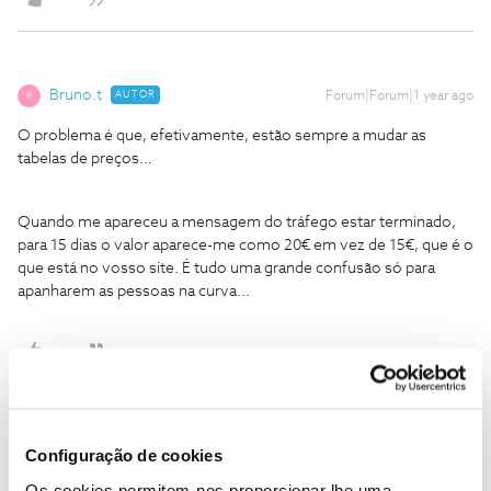
Bruno.t
AUTOR
Forum|Forum|1 year ago
B
O problema é que, efetivamente, estão sempre a mudar as
tabelas de preços…
Quando me apareceu a mensagem do tráfego estar terminado,
para 15 dias o valor aparece-me como 20€ em vez de 15€, que é o
que está no vosso site. É tudo uma grande confusão só para
apanharem as pessoas na curva...
João H.
Forum|Forum|1 year ago
Configuração de cookies
Boa noite
@Bruno.t
,
Os cookies permitem-nos proporcionar lhe uma