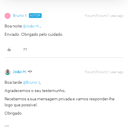
Bruno.t
AUTOR
Forum|Forum|1 year ago
B
Boa noite
@João H.
,
Enviado. Obrigado pelo cuidado.
João H.
Forum|Forum|1 year ago
Boa tarde
@Bruno.t
,
Agradecemos o seu testemunho,
Recebemos a sua mensagem privada e vamos responder-lhe
logo que possível.
Obrigado