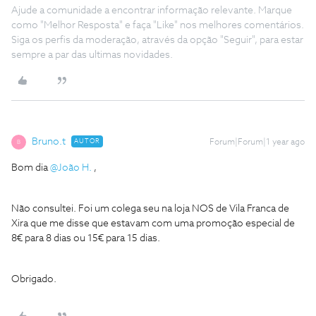
Ajude a comunidade a encontrar informação relevante. Marque
como "Melhor Resposta" e faça "Like" nos melhores comentários.
Siga os perfis da moderação, através da opção "Seguir", para estar
sempre a par das ultimas novidades.
Bruno.t
AUTOR
Forum|Forum|1 year ago
B
Bom dia
@João H.
,
Não consultei. Foi um colega seu na loja NOS de Vila Franca de
Xira que me disse que estavam com uma promoção especial de
8€ para 8 dias ou 15€ para 15 dias.
Obrigado.