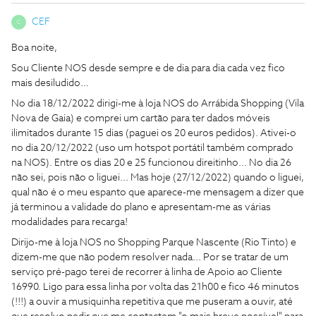
CEF
C
Boa noite,
Sou Cliente NOS desde sempre e de dia para dia cada vez fico
mais desiludido…
No dia 18/12/2022 dirigi-me à loja NOS do Arrábida Shopping (Vila
Nova de Gaia) e comprei um cartão para ter dados móveis
ilimitados durante 15 dias (paguei os 20 euros pedidos). Ativei-o
no dia 20/12/2022 (uso um hotspot portátil também comprado
na NOS). Entre os dias 20 e 25 funcionou direitinho... No dia 26
não sei, pois não o liguei... Mas hoje (27/12/2022) quando o liguei,
qual não é o meu espanto que aparece-me mensagem a dizer que
já terminou a validade do plano e apresentam-me as várias
modalidades para recarga!
Dirijo-me à loja NOS no Shopping Parque Nascente (Rio Tinto) e
dizem-me que não podem resolver nada... Por se tratar de um
serviço pré-pago terei de recorrer à linha de Apoio ao Cliente
16990. Ligo para essa linha por volta das 21h00 e fico 46 minutos
(!!!) a ouvir a musiquinha repetitiva que me puseram a ouvir, até