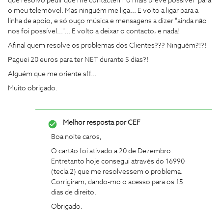
que resolvo pedir que me contactem "o mais breve possível" para
o meu telemóvel. Mas ninguém me liga... E volto a ligar para a
linha de apoio, e só ouço música e mensagens a dizer "ainda não
nos foi possível..."... E volto a deixar o contacto, e nada!
Afinal quem resolve os problemas dos Clientes??? Ninguém?!?!
Paguei 20 euros para ter NET durante 5 dias?!
Alguém que me oriente sff…
Muito obrigado.
Melhor resposta por
CEF
Boa noite caros,
O cartão foi ativado a 20 de Dezembro.
Entretanto hoje consegui através do 16990
(tecla 2) que me resolvessem o problema.
Corrigiram, dando-mo o acesso para os 15
dias de direito.
Obrigado.