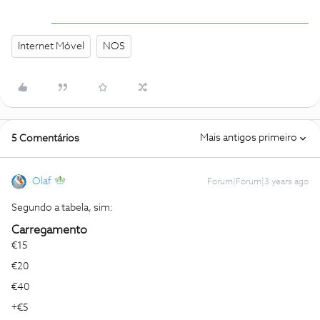
Internet Móvel
NOS
Mais antigos primeiro
5 Comentários
Olaf
Forum|Forum|3 years ago
Segundo a tabela, sim:
Carregamento
€15
€20
€40
+€5