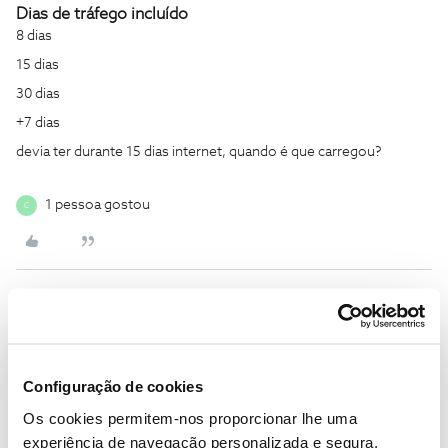
Dias de tráfego incluído
8 dias
15 dias
30 dias
+7 dias
devia ter durante 15 dias internet, quando é que carregou?
1 pessoa gostou
C
Mário P.
Forum|Forum|3 years ago
Boa tarde
@CEF
, seja bem-vindo ao Fórum NOS.
Configuração de cookies
O ​​
@Olaf
deu uma boa ajuda.
Diga-nos, por favor, quando é que foi feito o carregamento.
Os cookies permitem-nos proporcionar lhe uma
experiência de navegação personalizada e segura.
Obrigado