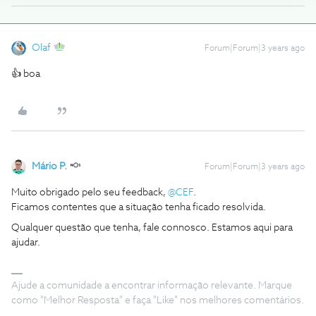
Olaf
Forum|Forum|3 years ago
👍 boa
Mário P.
Forum|Forum|3 years ago
Muito obrigado pelo seu feedback,
@CEF
.
Ficamos contentes que a situação tenha ficado resolvida.
Qualquer questão que tenha, fale connosco. Estamos aqui para
ajudar.
Ajude a comunidade a encontrar informação relevante. Marque
como "Melhor Resposta" e faça "Like" nos melhores comentários.