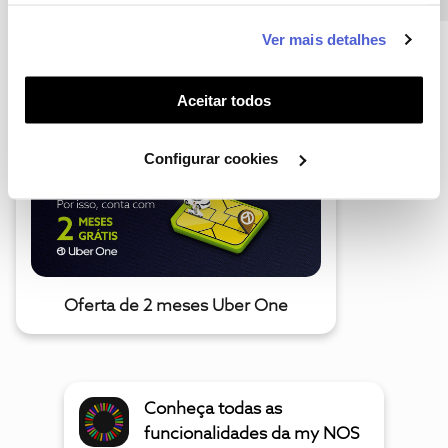
informação estatística (cookies de analítica), adaptar
este serviço às suas preferências e apresentar-lhe
Ver mais detalhes
funcionalidades (cookies de personalização e
A poupança que COMBINA
funcionalidade) e adaptar anúncios aos seus interesses
(cookies de publicidade personalizada). Pode gerir a
Aceitar todos
utilização dos cookies clicando em "
Configurar
Cookies
".
Configurar cookies
Oferta de 2 meses Uber One
Conheça todas as
funcionalidades da my NOS