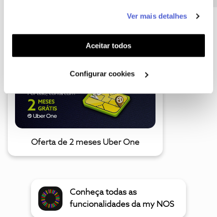
este serviço às suas preferências e apresentar-lhe
Ver mais detalhes
funcionalidades (cookies de personalização e
A poupança que COMBINA
funcionalidade) e adaptar anúncios aos seus interesses
(cookies de publicidade personalizada). Pode gerir a
Aceitar todos
utilização dos cookies clicando em "
Configurar
Cookies
".
Configurar cookies
Oferta de 2 meses Uber One
Conheça todas as
funcionalidades da my NOS