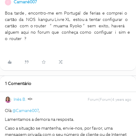
Camané007
C
Boa tarde , encontro-me em Portugal de ferias e comprei o
cartão da NOS kanguru Livre XL estou a tentar configurar o
cartão com o router “ muama Ryoko “ sem exito, haverá
alguem aqui no forum que conheça como configuar i sim e
o router ?
1 Comentário
Inês B.
Forum|Forum|4 years ago
Olá
@Camané007
,
Lamentamos a demora na resposta.
Caso a situação se mantenha, envie-nos, por favor, uma
mensagem privada com o seu número de cliente ou de Internet