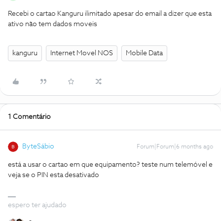
Recebi o cartao Kanguru ilimitado apesar do email a dizer que esta
ativo não tem dados moveis
kanguru
Internet Movel NOS
Mobile Data
1 Comentário
ByteSábio
Forum|Forum|6 months ago
está a usar o cartao em que equipamento? teste num telemóvel e
veja se o PIN esta desativado
espero ter ajudado