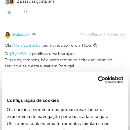
2 pessoas gostaram
Rafaela F.
Forum|Forum|6 months ago
Olá ​
@Ana Santos55
, bem-vinda ao Fórum NOS. 😊
O ​
@ByteSábio
partilhou uma boa ajuda.
Diga-nos, também, há quanto tempo foi feita a ativação do
serviço e se o está a usar em Portugal.
Obrigada
Ajude a comunidade a encontrar informação relevante. Marque
como "Melhor Resposta" e faça "Like" nos melhores comentários.
Configuração de cookies
Siga os perfis da moderação, através da opção "Seguir", para estar
Os cookies permitem-nos proporcionar lhe uma
sempre a par das últimas novidades.
experiência de navegação personalizada e segura.
Utilizamos cookies e/ou ferramentas similares nos