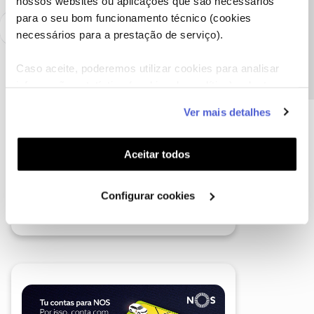
nossos websites ou aplicações que são necessários
Precisa de ajuda?
para o seu bom funcionamento técnico (cookies
necessários para a prestação de serviço).
Caso aceite, poderemos utilizar cookies para analisar
informação estatística (cookies de analítica), adaptar
este serviço às suas preferências e apresentar-lhe
Ver mais detalhes
funcionalidades (cookies de personalização e
funcionalidade) e adaptar anúncios aos seus interesses
(cookies de publicidade personalizada). Pode gerir a
Aceitar todos
utilização dos cookies clicando em "
Configurar
Cookies
".
Configurar cookies
A poupança que COMBINA