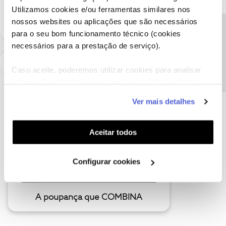
sempre a par das ultimas novidades.
Utilizamos cookies e/ou ferramentas similares nos
nossos websites ou aplicações que são necessários
Precisa de ajuda?
para o seu bom funcionamento técnico (cookies
necessários para a prestação de serviço).
Caso aceite, poderemos utilizar cookies para analisar
informação estatística (cookies de analítica), adaptar
este serviço às suas preferências e apresentar-lhe
Ver mais detalhes
funcionalidades (cookies de personalização e
funcionalidade) e adaptar anúncios aos seus interesses
(cookies de publicidade personalizada). Pode gerir a
Aceitar todos
utilização dos cookies clicando em "
Configurar
Cookies
".
Configurar cookies
A poupança que COMBINA