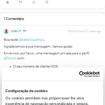
1 Comentário
João H.
Forum|Forum|2 years ago
Boa tarde
@Isabel lourenço
,
Agradecemos a sua mensagem. Vamos ajudar.
Envie-nos, por favor, uma mensagem privada para o perfil
@Fórum
com:
O seu número de cliente NOS;
Número de contribuinte associado ao contrato;
Obrigado
Configuração de cookies
Ajude a comunidade a encontrar informação relevante. Marque
Os cookies permitem-nos proporcionar lhe uma
como "Melhor Resposta" e faça "Like" nos melhores comentários.
experiência de navegação personalizada e segura.
Siga os perfis da moderação, através da opção "Seguir", para estar