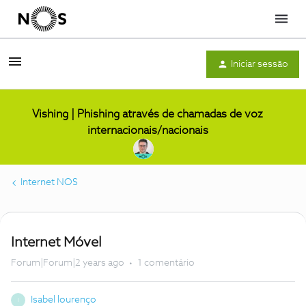
Menu
Iniciar sessão
Vishing | Phishing através de chamadas de voz
internacionais/nacionais
Internet NOS
Internet Móvel
Forum|Forum|2 years ago
1 comentário
Isabel lourenço
I