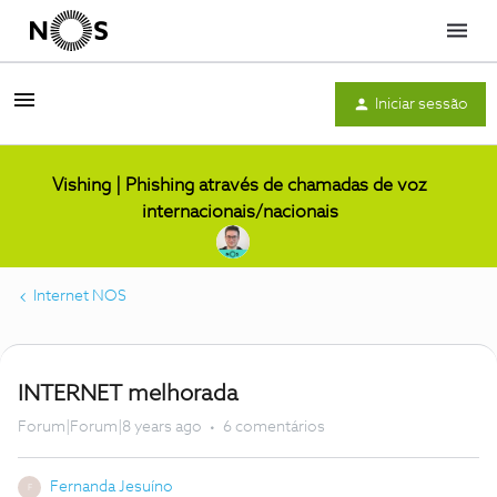
Menu
Iniciar sessão
Vishing | Phishing através de chamadas de voz
internacionais/nacionais
Internet NOS
INTERNET melhorada
Forum|Forum|8 years ago
6 comentários
Fernanda Jesuíno
F