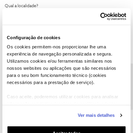
Qual a localidade?
Configuração de cookies
Tiago C.
Forum|Forum|8 years ago
Os cookies permitem-nos proporcionar lhe uma
experiência de navegação personalizada e segura.
Bem-vinda à comunidade,
@Fernanda Jesuíno
.
Utilizamos cookies e/ou ferramentas similares nos
nossos websites ou aplicações que são necessários
Queremos ajudar, contudo uma vez que se trata de uma situação
Precisa de ajuda?
específica do seu serviço, pedimos que nos ligue para fazermos
para o seu bom funcionamento técnico (cookies
alguns despistes técnicos. Saiba
aqui
para onde ligar.
necessários para a prestação de serviço).
Caso aceite, poderemos utilizar cookies para analisar
Ajude a comunidade a encontrar informação relevante. Marque
como "Melhor Resposta" e faça "Like" nos melhores comentários.
informação estatística (cookies de analítica), adaptar
este serviço às suas preferências e apresentar-lhe
Ver mais detalhes
funcionalidades (cookies de personalização e
funcionalidade) e adaptar anúncios aos seus interesses
(cookies de publicidade personalizada). Pode gerir a