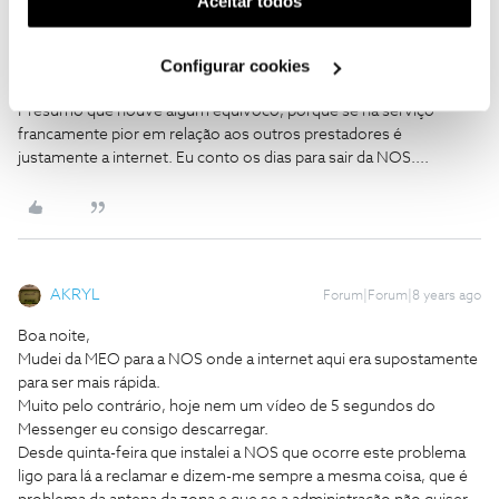
Aceitar todos
utilização dos cookies clicando em "
Configurar
M. Alexandre
Forum|Forum|8 years ago
M
Cookies
".
Configurar cookies
Fernando,
Presumo que houve algum equivoco, porque se há serviço
francamente pior em relação aos outros prestadores é
justamente a internet. Eu conto os dias para sair da NOS....
AKRYL
Forum|Forum|8 years ago
Boa noite,
Mudei da MEO para a NOS onde a internet aqui era supostamente
para ser mais rápida.
Muito pelo contrário, hoje nem um vídeo de 5 segundos do
Messenger eu consigo descarregar.
Desde quinta-feira que instalei a NOS que ocorre este problema
ligo para lá a reclamar e dizem-me sempre a mesma coisa, que é