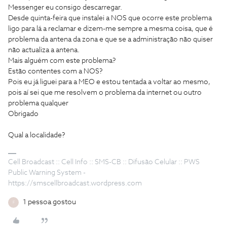
Messenger eu consigo descarregar.
Desde quinta-feira que instalei a NOS que ocorre este problema
ligo para lá a reclamar e dizem-me sempre a mesma coisa, que é
problema da antena da zona e que se a administração não quiser
não actualiza a antena.
Mais alguém com este problema?
Estão contentes com a NOS?
Pois eu já liguei para a MEO e estou tentada a voltar ao mesmo,
pois aí sei que me resolvem o problema da internet ou outro
problema qualquer
Obrigado
Qual a localidade?
Cell Broadcast :: Cell Info :: SMS-CB :: Difusão Celular :: PWS
Public Warning System -
https://smscellbroadcast.wordpress.com
1 pessoa gostou
F