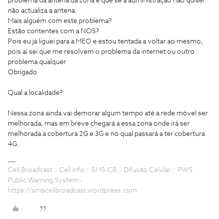
problema da antena da zona e que se a administração não quiser
não actualiza a antena.
Mais alguém com este problema?
Estão contentes com a NOS?
Pois eu já liguei para a MEO e estou tentada a voltar ao mesmo,
pois aí sei que me resolvem o problema da internet ou outro
problema qualquer
Obrigado
Qual a localidade?
Nessa zona ainda vai demorar algum tempo até a rede móvel ser
melhorada, mas em breve chegará a essa zona onde irá ser
melhorada a cobertura 2G e 3G e no qual passará a ter cobertura
4G.
Cell Broadcast :: Cell Info :: SMS-CB :: Difusão Celular :: PWS
Public Warning System -
https://smscellbroadcast.wordpress.com