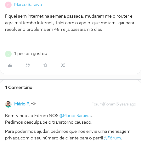
Marco Saraiva
M
Fiquei sem internet na semana passada, mudaram me o router e
agra mal temho Internet, falei com o apoio que me iam ligar para
resolver o problema em 48h e ja passaram 5 dias
1 pessoa gostou
C
1 Comentário
Mário P.
Forum|Forum|5 years ago
Bem-vindo ao Fórum NOS
@Marco Saraiva
,
Pedimos desculpa pelo transtorno causado.
Para podermos ajudar, pedimos que nos envie uma mensagem
privada com o seu número de cliente para o perfil
@Fórum
.