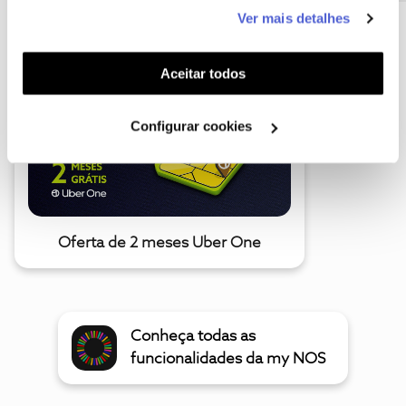
este serviço às suas preferências e apresentar-lhe
Ver mais detalhes
funcionalidades (cookies de personalização e
A poupança que COMBINA
funcionalidade) e adaptar anúncios aos seus interesses
(cookies de publicidade personalizada). Pode gerir a
Aceitar todos
utilização dos cookies clicando em "
Configurar
Cookies
".
Configurar cookies
Oferta de 2 meses Uber One
Conheça todas as
funcionalidades da my NOS