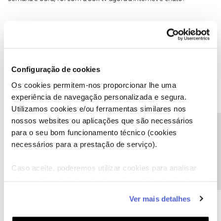
João H.
Forum|Forum|10 months ago
Configuração de cookies
Boa tarde ​
@Miguel Gavino
,
Os cookies permitem-nos proporcionar lhe uma
experiência de navegação personalizada e segura.
Agradecemos a sua mensagem e testemunho. Vamos ajudar a
analisar.
Utilizamos cookies e/ou ferramentas similares nos
nossos websites ou aplicações que são necessários
Envie-nos, por favor, uma mensagem privada para o perfil ​
Precisa de ajuda?
@Fórum
para o seu bom funcionamento técnico (cookies
com o seu NIF.
necessários para a prestação de serviço).
Obrigado
Caso aceite, poderemos utilizar cookies para analisar
Ajude a comunidade a encontrar informação relevante. Marque
informação estatística (cookies de analítica), adaptar
como "Melhor Resposta" e faça "Like" nos melhores comentários.
este serviço às suas preferências e apresentar-lhe
Siga os perfis da moderação, através da opção "Seguir", para estar
Ver mais detalhes
funcionalidades (cookies de personalização e
sempre a par das ultimas novidades.
funcionalidade) e adaptar anúncios aos seus interesses