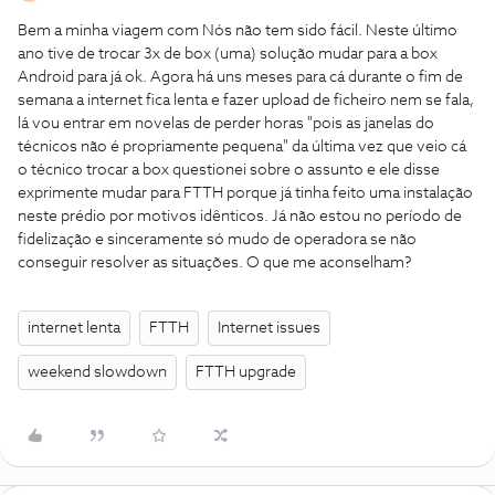
Bem a minha viagem com Nós não tem sido fácil. Neste último
ano tive de trocar 3x de box (uma) solução mudar para a box
Android para já ok. Agora há uns meses para cá durante o fim de
semana a internet fica lenta e fazer upload de ficheiro nem se fala,
lá vou entrar em novelas de perder horas "pois as janelas do
técnicos não é propriamente pequena" da última vez que veio cá
o técnico trocar a box questionei sobre o assunto e ele disse
exprimente mudar para FTTH porque já tinha feito uma instalação
neste prédio por motivos idênticos. Já não estou no período de
fidelização e sinceramente só mudo de operadora se não
conseguir resolver as situações. O que me aconselham?
internet lenta
FTTH
Internet issues
weekend slowdown
FTTH upgrade