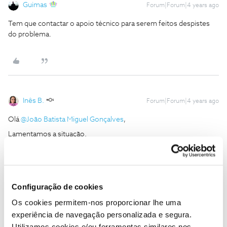
Guimas
Forum|Forum|4 years ago
Tem que contactar o apoio técnico para serem feitos despistes
do problema.
Inês B.
Forum|Forum|4 years ago
Olá
@João Batista Miguel Gonçalves
,
Lamentamos a situação.
Envie-nos, por favor, uma mensagem privada com o seu número
de cliente para o perfil
@Fórum
. Queremos ajudar.
Obrigada
Configuração de cookies
Os cookies permitem-nos proporcionar lhe uma
Ajude a comunidade a encontrar informação relevante. Marque
experiência de navegação personalizada e segura.
como "Melhor Resposta" e faça "Like" nos melhores comentários.
Utilizamos cookies e/ou ferramentas similares nos