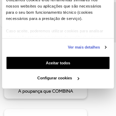
nossos websites ou aplicações que são necessários
Precisa de ajuda?
para o seu bom funcionamento técnico (cookies
necessários para a prestação de serviço).
Caso aceite, poderemos utilizar cookies para analisar
informação estatística (cookies de analítica), adaptar
este serviço às suas preferências e apresentar-lhe
Ver mais detalhes
funcionalidades (cookies de personalização e
funcionalidade) e adaptar anúncios aos seus interesses
(cookies de publicidade personalizada). Pode gerir a
Aceitar todos
utilização dos cookies clicando em "
Configurar
Cookies
".
Configurar cookies
A poupança que COMBINA