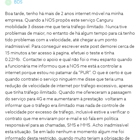
BDS
B
Boa tarde, tenho há mais de 2 anos internet móvel na minha
empresa. Quando a NOS propôs este serviço Canguru
mobilidade 3 dissse-me que teria tráfego ilimitado. Nunca tive
problemas de maior, no entanto de há algum tempo para cá tenho
tido problemas com a velocidade, até chegar a um ponto
inadmissível. Para conseguir escrever este post demorei cerca de
15 minutos a ter acesso à pagina. efetuei o teste e tinha
0.22Mb. Contactei o apoio e qual não foi o meu espanto quando
a funcionária me informou que a NOS me está a controlar a
internet porque estou no patamar da “PUR”. O que é certo é que
quando contratei o serviço ninguém me disse que teria uma
redução de velocidade de internet por tráfego excessivo, apenas
que tinha tráfego ilimitado. Quando me ofereceram a passagem
do serviço para 4G e me aumentaram à prestação voltaram a
informar que o tráfego era ilimitado mas nada de controle de
velocidade por excesso de tráfego, inclusivé estive a verificar o
contrato que me enviaram por e-mail e só fala em politica
responsável para as chamadas, SMS e MMS. Acho inadmissível
esta situação. Se em lado nenhum e momento algum me foi
informado desta restrição, quando muito teriam a obrigação de