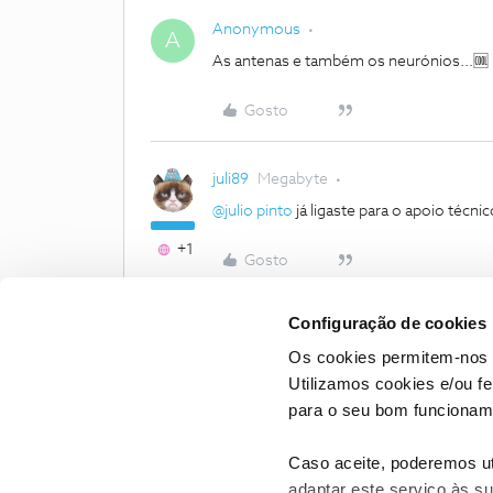
Anonymous
A
As antenas e também os neurónios...🆒
Gosto
juli89
Megabyte
@julio pinto
já ligaste para o apoio técni
+1
Gosto
Configuração de cookies
Os cookies permitem-nos 
Utilizamos cookies e/ou f
para o seu bom funcioname
Caso aceite, poderemos uti
adaptar este serviço às su