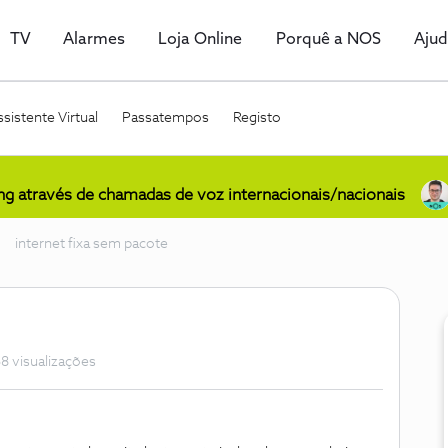
TV
Alarmes
Loja Online
Porquê a NOS
Aju
sistente Virtual
Passatempos
Registo
ing através de chamadas de voz internacionais/nacionais
internet fixa sem pacote
8 visualizações