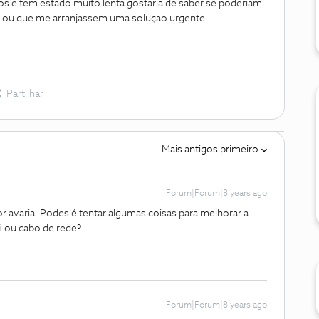
nos e tem estado muito lenta gostaria de saber se poderiam
a ou que me arranjassem uma soluçao urgente
Partilhar
Mais antigos primeiro
Forum|Forum|8 years ago
 avaria. Podes é tentar algumas coisas para melhorar a
fi ou cabo de rede?
Forum|Forum|8 years ago