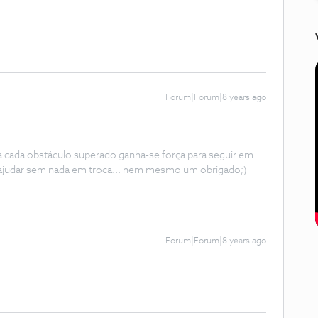
Forum|Forum|8 years ago
 a cada obstáculo superado ganha-se força para seguir em
ajudar sem nada em troca... nem mesmo um obrigado;)
Forum|Forum|8 years ago