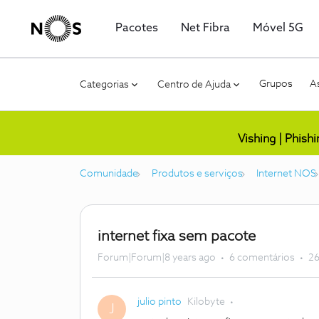
Pacotes
Net Fibra
Móvel 5G
Grupos
As
Categorias
Centro de Ajuda
Vishing | Phish
Comunidade
Produtos e serviços
Internet NOS
internet fixa sem pacote
Forum|Forum|8 years ago
6 comentários
26
julio pinto
Kilobyte
J