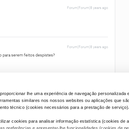
Forum|Forum|8 years ago
Forum|Forum|8 years ago
co para serem feitos despistes?
proporcionar lhe uma experiência de navegação personalizada e
erramentas similares nos nossos websites ou aplicações que sã
nto técnico (cookies necessários para a prestação de serviço)
lizar cookies para analisar informação estatística (cookies de an
as preferências e apresentar-lhe funcionalidades (cookies de p
Condições do Fórum NOS
Accessibility statement