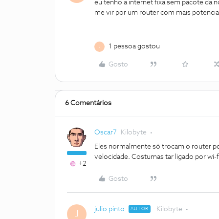
eu tenho a internet fixa sem pacote da 
me vir por um router com mais potenci
1 pessoa gostou
J
Gosto
6 Comentários
Oscar7
Kilobyte
Eles normalmente só trocam o router por
velocidade. Costumas tar ligado por wi-
+2
Gosto
julio pinto
Kilobyte
AUTOR
J