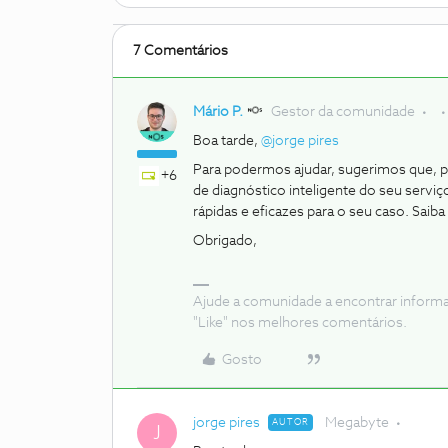
7 Comentários
Mário P.
Gestor da comunidade
Boa tarde, ​
@jorge pires
Para podermos ajudar, sugerimos que, p
+6
de diagnóstico inteligente do seu serviço
rápidas e eficazes para o seu caso. Sai
Obrigado,
Ajude a comunidade a encontrar inform
"Like" nos melhores comentários.
Gosto
jorge pires
Megabyte
AUTOR
J