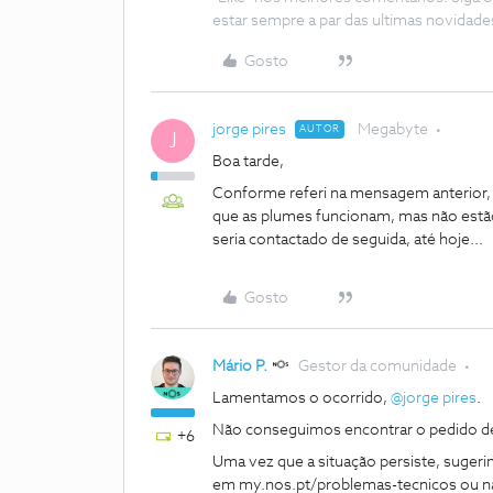
estar sempre a par das ultimas novidade
Gosto
jorge pires
Megabyte
AUTOR
J
Boa tarde,
Conforme referi na mensagem anterior, 
que as plumes funcionam, mas não estão 
seria contactado de seguida, até hoje...
Gosto
Mário P.
Gestor da comunidade
Lamentamos o ocorrido, ​
@jorge pires
.
Não conseguimos encontrar o pedido de
+6
Uma vez que a situação persiste, sugeri
em my.nos.pt/problemas-tecnicos ou 