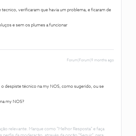
e tecnico, verificaram que havia um problema, e ficaram de
oluços e sem os plumes a funcionar
Forum|Forum|9 months ago
ez o despiste técnico na my NOS, como sugerido, ou se
co na my NOS?
ação relevante. Marque como "Melhor Resposta" e faça
s perfis da moderação, através da opção "Seguir", para