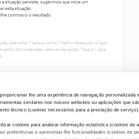
 situação persiste, sugerimos que inicie um
er esta situação.
tilhe connosco o resultado.
ação relevante. Marque como "Melhor Resposta" e faça
s perfis da moderação, através da opção "Seguir", para
s.
proporcionar lhe uma experiência de navegação personalizada e
erramentas similares nos nossos websites ou aplicações que sã
nto técnico (cookies necessários para a prestação de serviço)
lizar cookies para analisar informação estatística (cookies de an
as preferências e apresentar-lhe funcionalidades (cookies de p
Condições do Fórum NOS
Accessibility statement