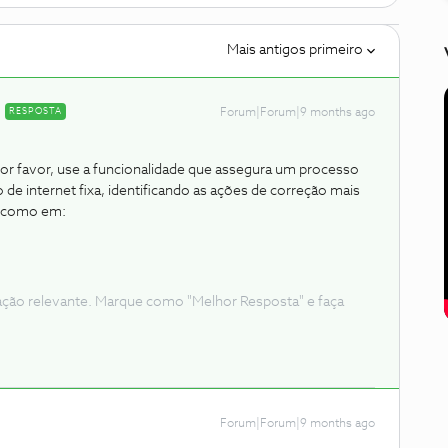
Mais antigos primeiro
RESPOSTA
Forum|Forum|9 months ago
or favor, use a funcionalidade que assegura um processo
 de internet fixa, identificando as ações de correção mais
ba como em:
ação relevante. Marque como "Melhor Resposta" e faça
Forum|Forum|9 months ago