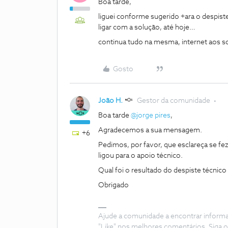
Boa tarde,
liguei conforme sugerido +ara o despist
ligar com a solução, até hoje…
continua tudo na mesma, internet aos s
Gosto
João H.
Gestor da comunidade
Boa tarde ​
@jorge pires
,
Agradecemos a sua mensagem.
+6
Pedimos, por favor, que esclareça se f
ligou para o apoio técnico.
Qual foi o resultado do despiste técni
Obrigado
Ajude a comunidade a encontrar inform
"Like" nos melhores comentários. Siga o