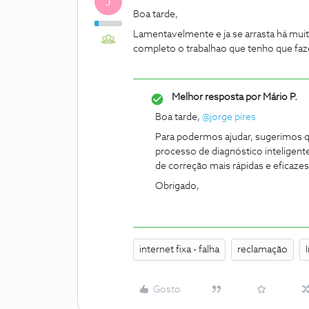
J
Boa tarde,
Lamentavelmente e ja se arrasta há muit
completo o trabalhao que tenho que faz
Melhor resposta por
Mário P.
Boa tarde, ​
@jorge pires
Para podermos ajudar, sugerimos q
processo de diagnóstico inteligente
de correção mais rápidas e eficaze
Obrigado,
internet fixa - falha
reclamação
Gosto