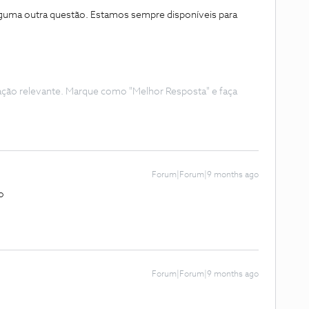
lguma outra questão. Estamos sempre disponíveis para
ação relevante. Marque como "Melhor Resposta" e faça
Forum|Forum|9 months ago
to
Forum|Forum|9 months ago