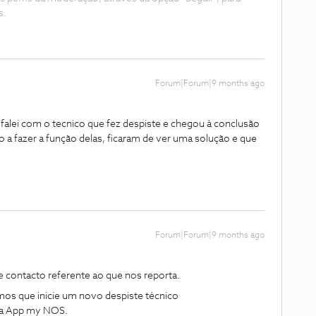
s.
Forum|Forum|9 months ago
falei com o tecnico que fez despiste e chegou à conclusão
a fazer a função delas, ficaram de ver uma solução e que
Forum|Forum|9 months ago
 contacto referente ao que nos reporta.
mos que inicie um novo despiste técnico
na App my NOS.