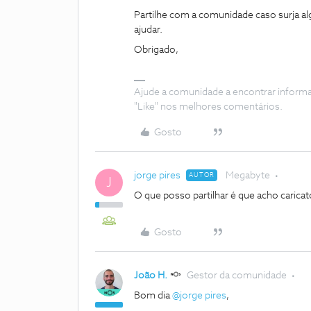
Partilhe com a comunidade caso surja a
ajudar.
Obrigado,
Ajude a comunidade a encontrar inform
"Like" nos melhores comentários.
Gosto
jorge pires
Megabyte
AUTOR
J
O que posso partilhar é que acho carica
Gosto
João H.
Gestor da comunidade
Bom dia ​
@jorge pires
,