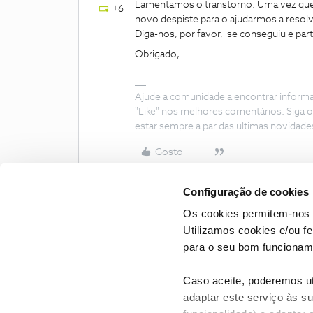
Lamentamos o transtorno. Uma vez que a
+6
novo despiste para o ajudarmos a resolv
Diga-nos, por favor, se conseguiu e par
Obrigado,
Ajude a comunidade a encontrar inform
"Like" nos melhores comentários. Siga o
estar sempre a par das ultimas novidade
Gosto
Configuração de cookies
Os cookies permitem-nos 
Utilizamos cookies e/ou f
para o seu bom funcioname
Caso aceite, poderemos uti
adaptar este serviço às su