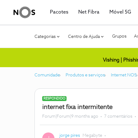
Pacotes
Net Fibra
Móvel 5G
Grupos
As
Categorias
Centro de Ajuda
Vishing | Phish
Comunidade
Produtos e serviços
Internet NOS
RESPONDIDO
internet fixa intermitente
Forum|Forum|9 months ago
7 comentários
jorge pires
Megabyte