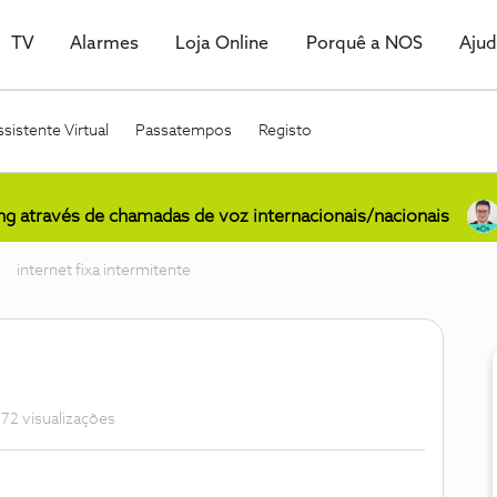
TV
Alarmes
Loja Online
Porquê a NOS
Aju
sistente Virtual
Passatempos
Registo
ing através de chamadas de voz internacionais/nacionais
internet fixa intermitente
72 visualizações