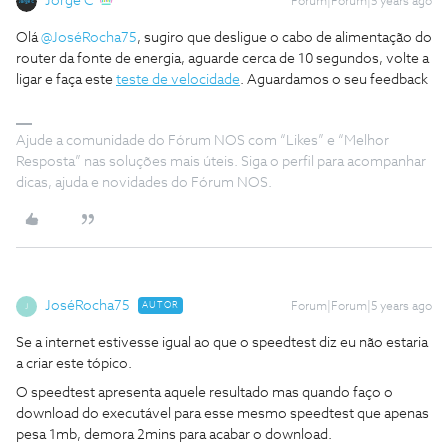
Jorge C
Forum|Forum|5 years ago
Olá
@JoséRocha75
, sugiro que desligue o cabo de alimentação do
router da fonte de energia, aguarde cerca de 10 segundos, volte a
ligar e faça este
teste de velocidade
. Aguardamos o seu feedback
Ajude a comunidade do Fórum NOS com “Likes” e “Melhor
Resposta” nas soluções mais úteis. Siga o perfil para acompanhar
dicas, ajuda e novidades do Fórum NOS.
JoséRocha75
AUTOR
Forum|Forum|5 years ago
J
Se a internet estivesse igual ao que o speedtest diz eu não estaria
a criar este tópico.
O speedtest apresenta aquele resultado mas quando faço o
download do executável para esse mesmo speedtest que apenas
pesa 1mb, demora 2mins para acabar o download.