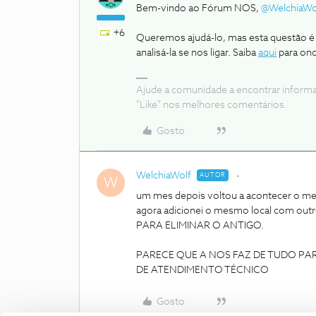
Bem-vindo ao Fórum NOS,
@WelchiaWo
+6
Queremos ajudá-lo, mas esta questão é e
analisá-la se nos ligar. Saiba
aqui
para ond
Ajude a comunidade a encontrar inform
"Like" nos melhores comentários.
Gosto
WelchiaWolf
AUTOR
W
um mes depois voltou a acontecer o m
agora adicionei o mesmo local com o
PARA ELIMINAR O ANTIGO.
PARECE QUE A NOS FAZ DE TUDO PAR
DE ATENDIMENTO TÉCNICO
Gosto