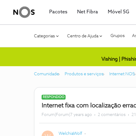
Pacotes
Net Fibra
Móvel 5G
Grupos
As
Categorias
Centro de Ajuda
Vishing | Phish
Comunidade
Produtos e serviços
Internet NOS
RESPONDIDO
Internet fixa com localização erra
Forum|Forum|7 years ago
2 comentários
21
WelchiaWolf