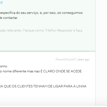
lf
.
specifica do seu serviço, e, por isso, só conseguimos
e contactar.
ação relevante. Marque como "Melhor Resposta" e faça
Forum|Forum|7 years ago
esmo.
utro nome diferente mas nao É CLARO ONDE SE ACEDE
A QUE OS CLIENTES TENHAM DE LIGAR PARA A LINHA