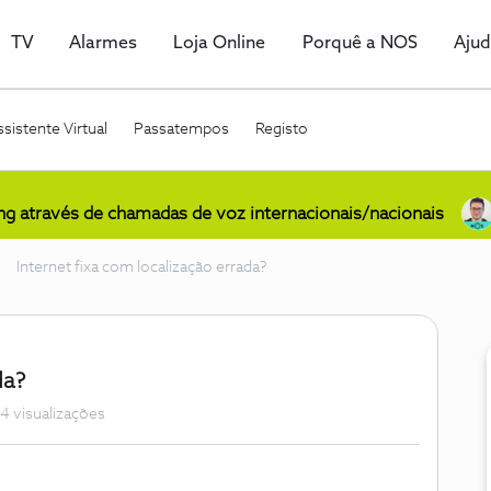
TV
Alarmes
Loja Online
Porquê a NOS
Aju
sistente Virtual
Passatempos
Registo
ing através de chamadas de voz internacionais/nacionais
Internet fixa com localização errada?
da?
4 visualizações