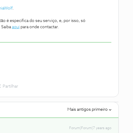
iaWolf
.
o é especifica do seu serviço, e, por isso, só
. Saiba
aqui
para onde contactar.
Partilhar
Mais antigos primeiro
Forum|Forum|7 years ago