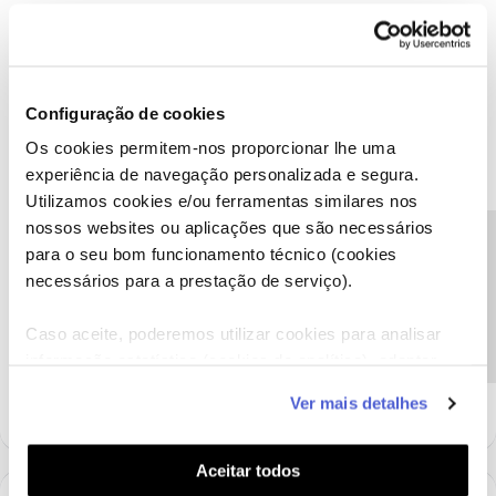
Ok, Pode fazer o habitual, desligar da corrente e voltar a ligar.
Depois disso, 16990 opção 3.
Configuração de cookies
Os cookies permitem-nos proporcionar lhe uma
experiência de navegação personalizada e segura.
Tiago C.
Forum|Forum|6 years ago
Utilizamos cookies e/ou ferramentas similares nos
nossos websites ou aplicações que são necessários
Bem-vinda ao Fórum NOS,
@Clara Barbosa
.
Precisa de ajuda?
para o seu bom funcionamento técnico (cookies
As velocidades que refere são medidas por cabo ou através de
necessários para a prestação de serviço).
Wi-Fi?
Caso aceite, poderemos utilizar cookies para analisar
Ajude a comunidade a encontrar informação relevante. Marque
informação estatística (cookies de analítica), adaptar
como "Melhor Resposta" e faça "Like" nos melhores comentários.
este serviço às suas preferências e apresentar-lhe
Ver mais detalhes
funcionalidades (cookies de personalização e
funcionalidade) e adaptar anúncios aos seus interesses
(cookies de publicidade personalizada). Pode gerir a
Aceitar todos
utilização dos cookies clicando em "
Configurar