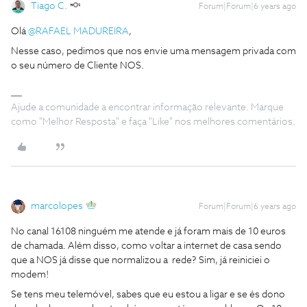
Tiago C.
Forum|Forum|6 years ago
Olá
@RAFAEL MADUREIRA
,
Nesse caso, pedimos que nos envie uma mensagem privada com
o seu número de Cliente NOS.
Ajude a comunidade a encontrar informação relevante. Marque
como "Melhor Resposta" e faça "Like" nos melhores comentários.
marcolopes
Forum|Forum|6 years ago
No canal 16108 ninguém me atende e já foram mais de 10 euros
de chamada. Além disso, como voltar a internet de casa sendo
que a NOS já disse que normalizou a rede? Sim, já reiniciei o
modem!
Se tens meu telemóvel, sabes que eu estou a ligar e se és dono