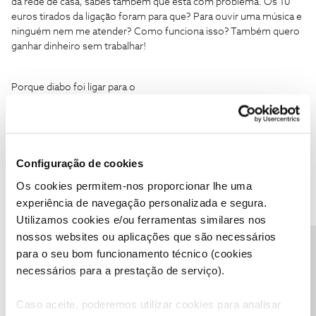
da rede de casa, sabes também que está com problema. Os 10
euros tirados da ligação foram para que? Para ouvir uma música e
ninguém nem me atender? Como funciona isso? Também quero
ganhar dinheiro sem trabalhar!
Porque diabo foi ligar para o
16108???
https://www.nos.pt/particulares/contactos/Pages/linha
s-de-apoio.aspx
Não viu que a chamada é COBRADA? :\
Deve sempre ligar para o 16990!!!!!!!!
Configuração de cookies
A partir da rede NOS:
Os cookies permitem-nos proporcionar lhe uma
experiência de navegação personalizada e segura.
Chamada gratuita para atendimento automático, vendas
ou
Utilizamos cookies e/ou ferramentas similares nos
apoio técnico.
O atendimento assistido de outros assuntos tem o custo
nossos websites ou aplicações que são necessários
Precisa de ajuda?
de uma chamada para a rede NOS, de acordo com o seu
para o seu bom funcionamento técnico (cookies
tarifário, até um valor máximo de €1,5.
necessários para a prestação de serviço).
Se o seu tarifário inclui minutos para a rede NOS, então o
custo é de 20 cêntimos / minuto até um valor máximo de
Caso aceite, poderemos utilizar cookies para analisar
€1,5.