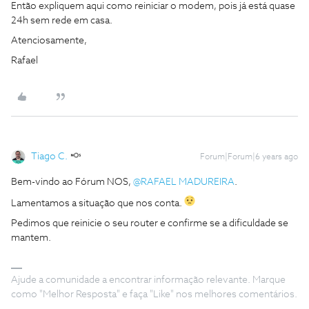
Então expliquem aqui como reiniciar o modem, pois já está quase
24h sem rede em casa.
Atenciosamente,
Rafael
Tiago C.
Forum|Forum|6 years ago
Bem-vindo ao Fórum NOS,
@RAFAEL MADUREIRA
.
Lamentamos a situação que nos conta.
Pedimos que reinicie o seu router e confirme se a dificuldade se
mantem.
Ajude a comunidade a encontrar informação relevante. Marque
como "Melhor Resposta" e faça "Like" nos melhores comentários.