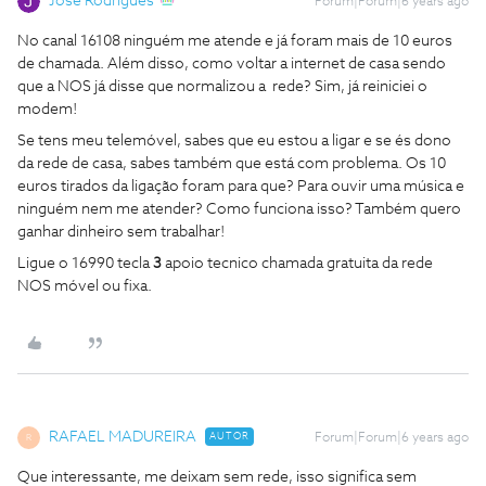
Jose Rodrigues
Forum|Forum|6 years ago
No canal 16108 ninguém me atende e já foram mais de 10 euros
de chamada. Além disso, como voltar a internet de casa sendo
que a NOS já disse que normalizou a rede? Sim, já reiniciei o
modem!
Se tens meu telemóvel, sabes que eu estou a ligar e se és dono
da rede de casa, sabes também que está com problema. Os 10
euros tirados da ligação foram para que? Para ouvir uma música e
ninguém nem me atender? Como funciona isso? Também quero
ganhar dinheiro sem trabalhar!
Ligue o 16990 tecla
3
apoio tecnico chamada gratuita da rede
NOS móvel ou fixa.
RAFAEL MADUREIRA
AUTOR
Forum|Forum|6 years ago
R
Que interessante, me deixam sem rede, isso significa sem