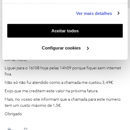
informação estatística (cookies de analítica), adaptar
este serviço às suas preferências e apresentar-lhe
Ver mais detalhes
1 pessoa gostou
funcionalidades (cookies de personalização e
funcionalidade) e adaptar anúncios aos seus interesses
(cookies de publicidade personalizada). Pode gerir a
Aceitar todos
utilização dos cookies clicando em "
Configurar
Cookies
".
Configurar cookies
Telmo Peixe
Forum|Forum|6 years ago
T
Exma. NOS,
Liguei para o 16108 hoje pelas 14h09 porque fiquei sem internet
fixa.
Não só não fui atendido como a chamada me custou 3,49€.
Exijo que me creditem este valor na próxima fatura.
Mais, no vosso site informam que a chamada para este número
tem um custo máximo de 1,5€.
Obrigado