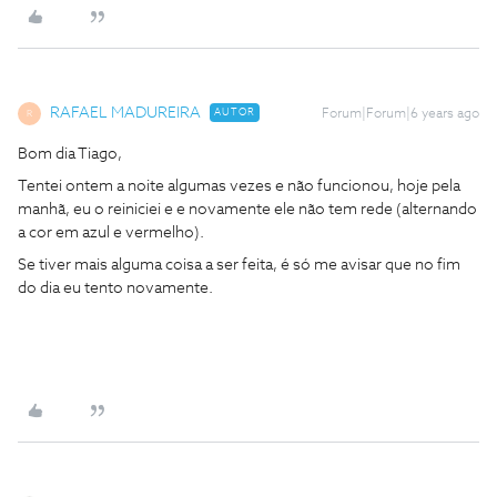
RAFAEL MADUREIRA
AUTOR
Forum|Forum|6 years ago
R
Bom dia Tiago,
Tentei ontem a noite algumas vezes e não funcionou, hoje pela
manhã, eu o reiniciei e e novamente ele não tem rede (alternando
a cor em azul e vermelho).
Se tiver mais alguma coisa a ser feita, é só me avisar que no fim
do dia eu tento novamente.