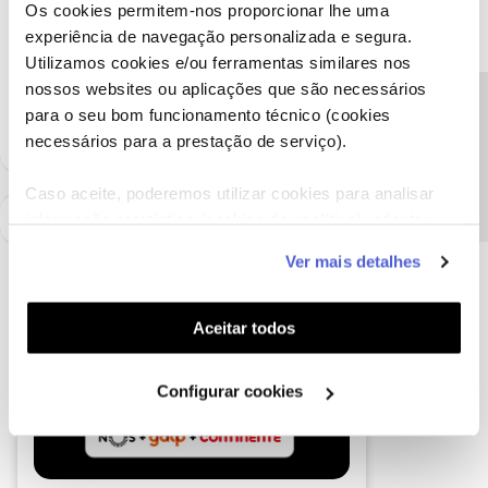
Os cookies permitem-nos proporcionar lhe uma
Obrigada
experiência de navegação personalizada e segura.
Utilizamos cookies e/ou ferramentas similares nos
Ajude a comunidade a encontrar informação relevante. Marque
nossos websites ou aplicações que são necessários
como "Melhor Resposta" e faça "Like" nos melhores comentários.
Precisa de ajuda?
para o seu bom funcionamento técnico (cookies
necessários para a prestação de serviço).
Caso aceite, poderemos utilizar cookies para analisar
informação estatística (cookies de analítica), adaptar
este serviço às suas preferências e apresentar-lhe
Ver mais detalhes
funcionalidades (cookies de personalização e
funcionalidade) e adaptar anúncios aos seus interesses
(cookies de publicidade personalizada). Pode gerir a
Aceitar todos
utilização dos cookies clicando em "
Configurar
Cookies
".
Configurar cookies