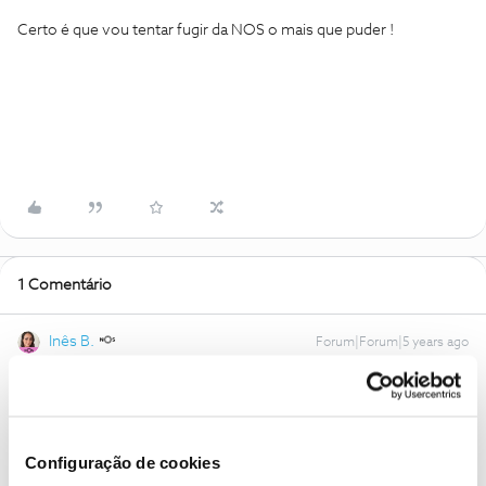
Certo é que vou tentar fugir da NOS o mais que puder !
1 Comentário
Inês B.
Forum|Forum|5 years ago
Olá
@Abel Conceicao
,
Lamentamos a demora na resposta.
Para podermos ajudar, envie-nos uma mensagem privada com o
Configuração de cookies
seu número de cliente, através do perfil
@Fórum
.