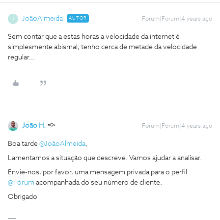
JoãoAlmeida
AUTOR
Forum|Forum|4 years ago
J
Sem contar que a estas horas a velocidade da internet é
simplesmente abismal, tenho cerca de metade da velocidade
regular…
João H.
Forum|Forum|4 years ago
Boa tarde
@JoãoAlmeida
,
Lamentamos a situação que descreve. Vamos ajudar a analisar.
Envie-nos, por favor, uma mensagem privada para o perfil
@Fórum
acompanhada do seu número de cliente.
Obrigado