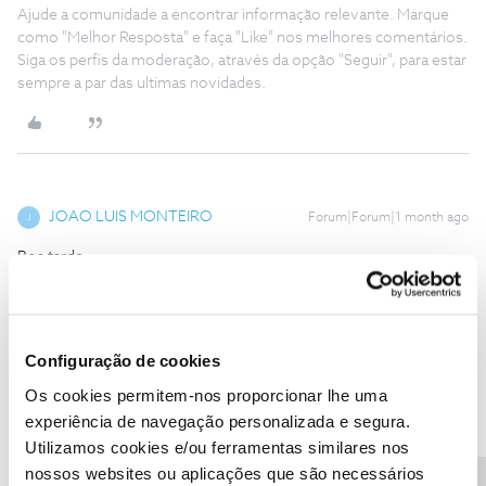
Ajude a comunidade a encontrar informação relevante. Marque
como "Melhor Resposta" e faça "Like" nos melhores comentários.
Siga os perfis da moderação, através da opção "Seguir", para estar
sempre a par das ultimas novidades.
JOAO LUIS MONTEIRO
Forum|Forum|1 month ago
J
Boa tarde.
Tenho o mesmo problema.
Encontraram a causa / solução?
Configuração de cookies
Obrigado
Os cookies permitem-nos proporcionar lhe uma
experiência de navegação personalizada e segura.
Utilizamos cookies e/ou ferramentas similares nos
nossos websites ou aplicações que são necessários